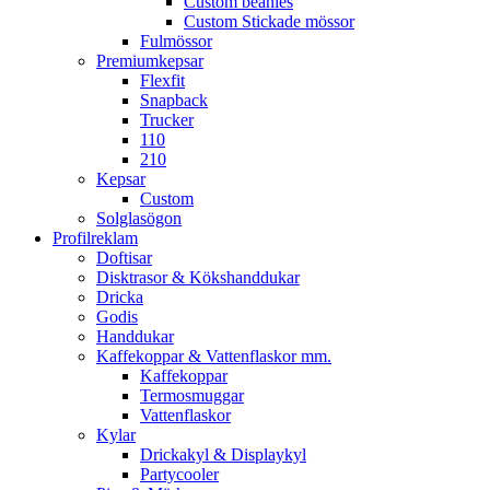
Custom beanies
Custom Stickade mössor
Fulmössor
Premiumkepsar
Flexfit
Snapback
Trucker
110
210
Kepsar
Custom
Solglasögon
Profilreklam
Doftisar
Disktrasor & Kökshanddukar
Dricka
Godis
Handdukar
Kaffekoppar & Vattenflaskor mm.
Kaffekoppar
Termosmuggar
Vattenflaskor
Kylar
Drickakyl & Displaykyl
Partycooler