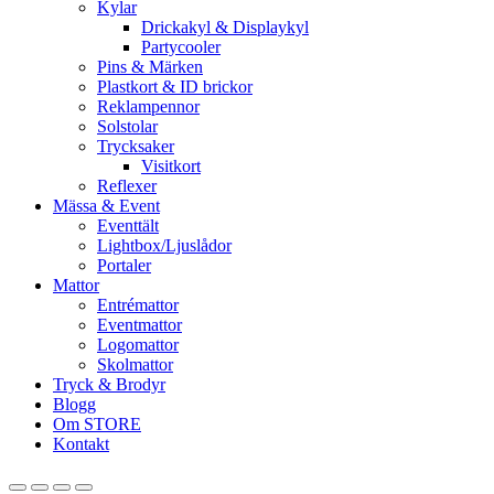
Kylar
Drickakyl & Displaykyl
Partycooler
Pins & Märken
Plastkort & ID brickor
Reklampennor
Solstolar
Trycksaker
Visitkort
Reflexer
Mässa & Event
Eventtält
Lightbox/Ljuslådor
Portaler
Mattor
Entrémattor
Eventmattor
Logomattor
Skolmattor
Tryck & Brodyr
Blogg
Om STORE
Kontakt