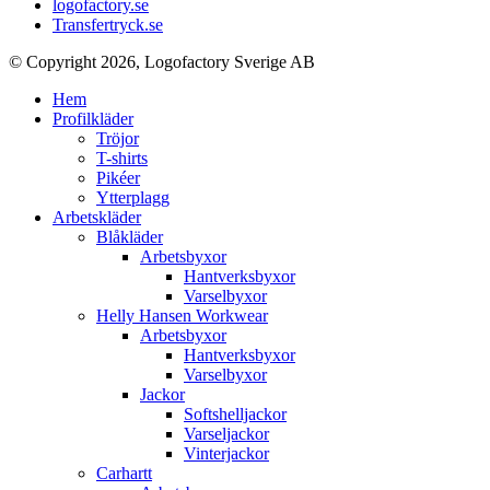
logofactory.se
Transfertryck.se
© Copyright 2026, Logofactory Sverige AB
Hem
Profilkläder
Tröjor
T-shirts
Pikéer
Ytterplagg
Arbetskläder
Blåkläder
Arbetsbyxor
Hantverksbyxor
Varselbyxor
Helly Hansen Workwear
Arbetsbyxor
Hantverksbyxor
Varselbyxor
Jackor
Softshelljackor
Varseljackor
Vinterjackor
Carhartt