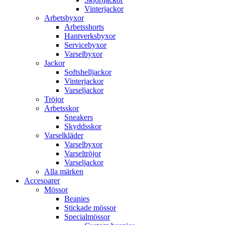
Vinterjackor
Arbetsbyxor
Arbetsshorts
Hantverksbyxor
Servicebyxor
Varselbyxor
Jackor
Softshelljackor
Vinterjackor
Varseljackor
Tröjor
Arbetsskor
Sneakers
Skyddsskor
Varselkläder
Varselbyxor
Varseltröjor
Varseljackor
Alla märken
Accesoarer
Mössor
Beanies
Stickade mössor
Specialmössor