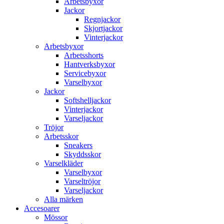
Arbetsbyxor
Jackor
Regnjackor
Skjortjackor
Vinterjackor
Arbetsbyxor
Arbetsshorts
Hantverksbyxor
Servicebyxor
Varselbyxor
Jackor
Softshelljackor
Vinterjackor
Varseljackor
Tröjor
Arbetsskor
Sneakers
Skyddsskor
Varselkläder
Varselbyxor
Varseltröjor
Varseljackor
Alla märken
Accesoarer
Mössor