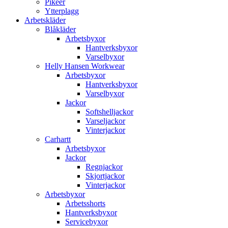
Pikéer
Ytterplagg
Arbetskläder
Blåkläder
Arbetsbyxor
Hantverksbyxor
Varselbyxor
Helly Hansen Workwear
Arbetsbyxor
Hantverksbyxor
Varselbyxor
Jackor
Softshelljackor
Varseljackor
Vinterjackor
Carhartt
Arbetsbyxor
Jackor
Regnjackor
Skjortjackor
Vinterjackor
Arbetsbyxor
Arbetsshorts
Hantverksbyxor
Servicebyxor