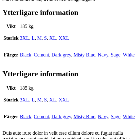
Ytterligare information
Vikt
185 kg
Storlek
3XL
,
L
,
M
,
S
,
XL
,
XXL
Färger
Black
,
Cement
,
Dark grey
,
Misty Blue
,
Navy
,
Sage
,
White
Ytterligare information
Vikt
185 kg
Storlek
3XL
,
L
,
M
,
S
,
XL
,
XXL
Färger
Black
,
Cement
,
Dark grey
,
Misty Blue
,
Navy
,
Sage
,
White
Duis aute irure dolor in velit esse cillum dolore eu fugiat nulla
pariatur. occaecat cupidatat non proident, sunt in culpa qui officia