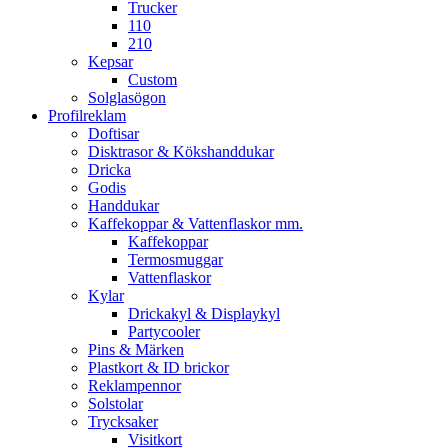
Trucker
110
210
Kepsar
Custom
Solglasögon
Profilreklam
Doftisar
Disktrasor & Kökshanddukar
Dricka
Godis
Handdukar
Kaffekoppar & Vattenflaskor mm.
Kaffekoppar
Termosmuggar
Vattenflaskor
Kylar
Drickakyl & Displaykyl
Partycooler
Pins & Märken
Plastkort & ID brickor
Reklampennor
Solstolar
Trycksaker
Visitkort