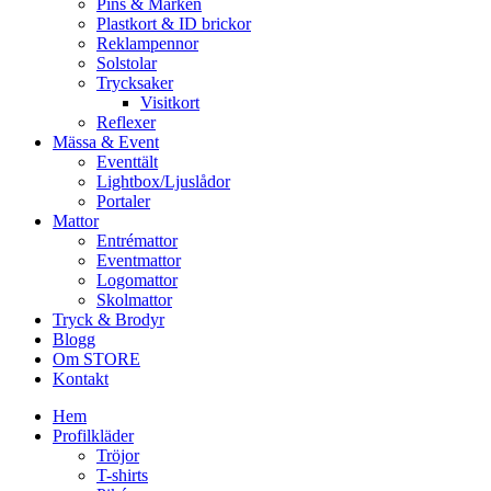
Pins & Märken
Plastkort & ID brickor
Reklampennor
Solstolar
Trycksaker
Visitkort
Reflexer
Mässa & Event
Eventtält
Lightbox/Ljuslådor
Portaler
Mattor
Entrémattor
Eventmattor
Logomattor
Skolmattor
Tryck & Brodyr
Blogg
Om STORE
Kontakt
Hem
Profilkläder
Tröjor
T-shirts