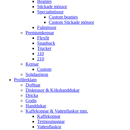
Beanies
Stickade mössor
Specialmössor
Custom beanies
Custom Stickade mössor
Fulmössor
Premiumkepsar
Flexfit
Snapback
Trucker
110
210
Kepsar
Custom
Solglasögon
Profilreklam
Doftisar
Disktrasor & Kökshanddukar
Dricka
Godis
Handdukar
Kaffekoppar & Vattenflaskor mm.
Kaffekoppar
Termosmuggar
Vattenflaskor