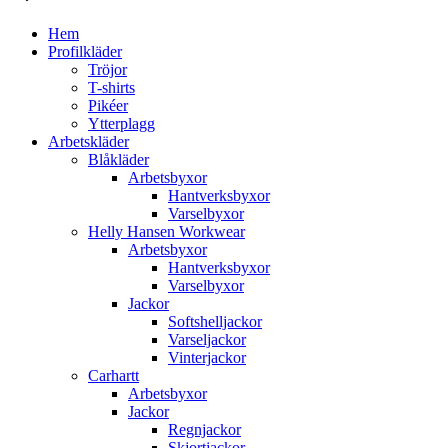
Hem
Profilkläder
Tröjor
T-shirts
Pikéer
Ytterplagg
Arbetskläder
Blåkläder
Arbetsbyxor
Hantverksbyxor
Varselbyxor
Helly Hansen Workwear
Arbetsbyxor
Hantverksbyxor
Varselbyxor
Jackor
Softshelljackor
Varseljackor
Vinterjackor
Carhartt
Arbetsbyxor
Jackor
Regnjackor
Skjortjackor