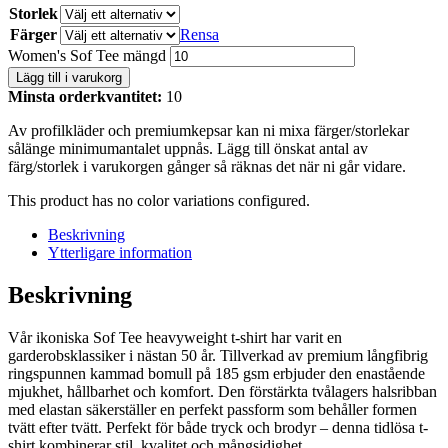
Storlek
Färger
Rensa
Women's Sof Tee mängd
Lägg till i varukorg
Minsta orderkvantitet:
10
Av profilkläder och premiumkepsar kan ni mixa färger/storlekar
sålänge minimumantalet uppnås. Lägg till önskat antal av
färg/storlek i varukorgen gånger så räknas det när ni går vidare.
This product has no color variations configured.
Beskrivning
Ytterligare information
Beskrivning
Vår ikoniska Sof Tee heavyweight t-shirt har varit en
garderobsklassiker i nästan 50 år. Tillverkad av premium långfibrig
ringspunnen kammad bomull på 185 gsm erbjuder den enastående
mjukhet, hållbarhet och komfort. Den förstärkta tvålagers halsribban
med elastan säkerställer en perfekt passform som behåller formen
tvätt efter tvätt. Perfekt för både tryck och brodyr – denna tidlösa t-
shirt kombinerar stil, kvalitet och mångsidighet.