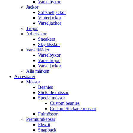
Varselbyxor
Jackor
Softshelljackor
Vinterjackor
Varseljackor
Tröjor
Arbetsskor
Sneakers
Skyddsskor
Varselkläder
Varselbyxor
Varseltröjor
Varseljackor
Alla märken
Accesoarer
Mössor
Beanies
Stickade mössor
Specialmössor
Custom beanies
Custom Stickade mössor
Fulmössor
Premiumkepsar
Flexfit
Snapback