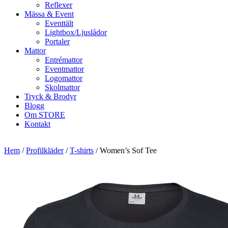
Reflexer
Mässa & Event
Eventtält
Lightbox/Ljuslådor
Portaler
Mattor
Entrémattor
Eventmattor
Logomattor
Skolmattor
Tryck & Brodyr
Blogg
Om STORE
Kontakt
Hem
/
Profilkläder
/
T-shirts
/ Women’s Sof Tee