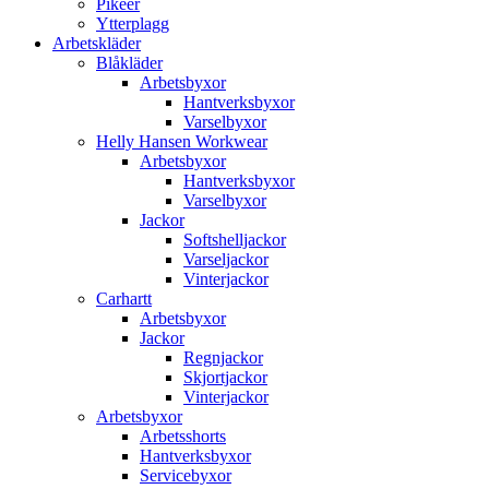
Pikéer
Ytterplagg
Arbetskläder
Blåkläder
Arbetsbyxor
Hantverksbyxor
Varselbyxor
Helly Hansen Workwear
Arbetsbyxor
Hantverksbyxor
Varselbyxor
Jackor
Softshelljackor
Varseljackor
Vinterjackor
Carhartt
Arbetsbyxor
Jackor
Regnjackor
Skjortjackor
Vinterjackor
Arbetsbyxor
Arbetsshorts
Hantverksbyxor
Servicebyxor