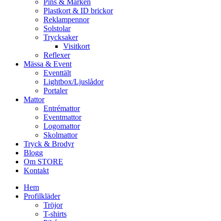
Pins & Märken
Plastkort & ID brickor
Reklampennor
Solstolar
Trycksaker
Visitkort
Reflexer
Mässa & Event
Eventtält
Lightbox/Ljuslådor
Portaler
Mattor
Entrémattor
Eventmattor
Logomattor
Skolmattor
Tryck & Brodyr
Blogg
Om STORE
Kontakt
Hem
Profilkläder
Tröjor
T-shirts