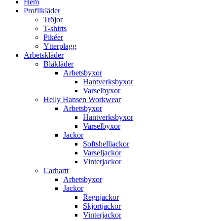
Hem
Profilkläder
Tröjor
T-shirts
Pikéer
Ytterplagg
Arbetskläder
Blåkläder
Arbetsbyxor
Hantverksbyxor
Varselbyxor
Helly Hansen Workwear
Arbetsbyxor
Hantverksbyxor
Varselbyxor
Jackor
Softshelljackor
Varseljackor
Vinterjackor
Carhartt
Arbetsbyxor
Jackor
Regnjackor
Skjortjackor
Vinterjackor