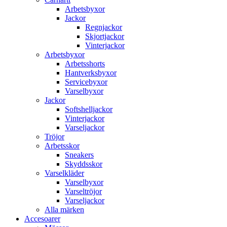
Arbetsbyxor
Jackor
Regnjackor
Skjortjackor
Vinterjackor
Arbetsbyxor
Arbetsshorts
Hantverksbyxor
Servicebyxor
Varselbyxor
Jackor
Softshelljackor
Vinterjackor
Varseljackor
Tröjor
Arbetsskor
Sneakers
Skyddsskor
Varselkläder
Varselbyxor
Varseltröjor
Varseljackor
Alla märken
Accesoarer