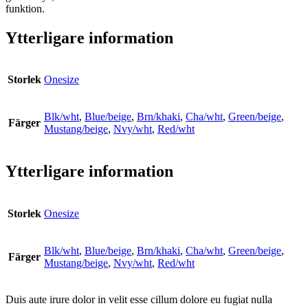
funktion.
Ytterligare information
Storlek
Onesize
Blk/wht
,
Blue/beige
,
Brn/khaki
,
Cha/wht
,
Green/beige
,
Färger
Mustang/beige
,
Nvy/wht
,
Red/wht
Ytterligare information
Storlek
Onesize
Blk/wht
,
Blue/beige
,
Brn/khaki
,
Cha/wht
,
Green/beige
,
Färger
Mustang/beige
,
Nvy/wht
,
Red/wht
Duis aute irure dolor in velit esse cillum dolore eu fugiat nulla