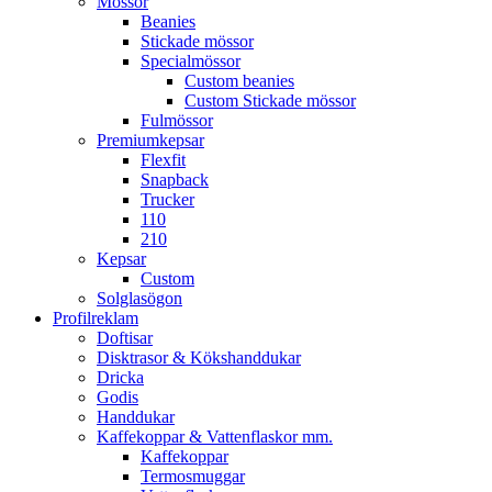
Mössor
Beanies
Stickade mössor
Specialmössor
Custom beanies
Custom Stickade mössor
Fulmössor
Premiumkepsar
Flexfit
Snapback
Trucker
110
210
Kepsar
Custom
Solglasögon
Profilreklam
Doftisar
Disktrasor & Kökshanddukar
Dricka
Godis
Handdukar
Kaffekoppar & Vattenflaskor mm.
Kaffekoppar
Termosmuggar