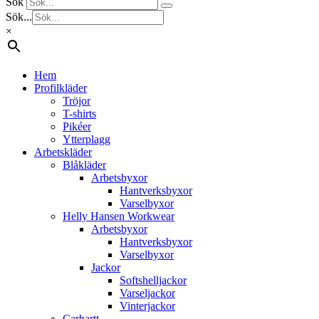
Sök
Sök...
×
Hem
Profilkläder
Tröjor
T-shirts
Pikéer
Ytterplagg
Arbetskläder
Blåkläder
Arbetsbyxor
Hantverksbyxor
Varselbyxor
Helly Hansen Workwear
Arbetsbyxor
Hantverksbyxor
Varselbyxor
Jackor
Softshelljackor
Varseljackor
Vinterjackor
Carhartt