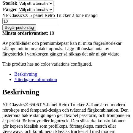
Storlek
Färger
YP Classics® 5-panel Retro Trucker 2-tone mängd
Begär prisförslag
Minsta orderkvantitet:
18
Av profilkläder och premiumkepsar kan ni mixa färger/storlekar
sålänge minimumantalet uppnås. Lägg till önskat antal av
färg/storlek i varukorgen gånger så räknas det när ni går vidare.
This product has no color variations configured.
Beskrivning
Ytterligare information
Beskrivning
YP Classics® 6506T 5-Panel Retro Trucker 2-Tone är en modern
retrokeps med fempanel-design och tvåtonad färgkombination. Den
justerbara bakre stängningen ger flexibel passform, och frontpanelen
är perfekt för brodyr eller logotryck. Den slitstarka konstruktionen
gör kepsen idealisk som profilkeps, företagskeps, merch eller
giveaways, och kombinerar klassisk trucker-stil med modern