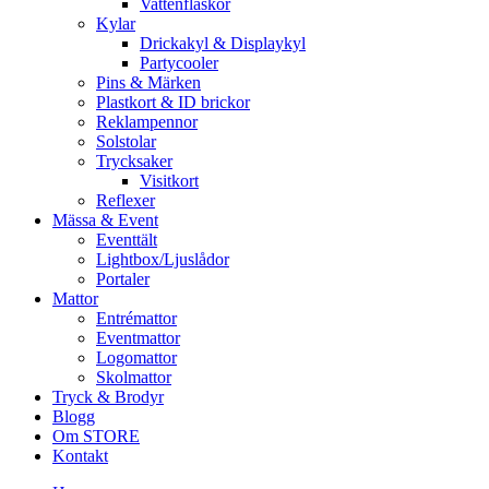
Vattenflaskor
Kylar
Drickakyl & Displaykyl
Partycooler
Pins & Märken
Plastkort & ID brickor
Reklampennor
Solstolar
Trycksaker
Visitkort
Reflexer
Mässa & Event
Eventtält
Lightbox/Ljuslådor
Portaler
Mattor
Entrémattor
Eventmattor
Logomattor
Skolmattor
Tryck & Brodyr
Blogg
Om STORE
Kontakt