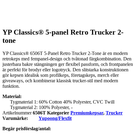
YP Classics® 5-panel Retro Trucker 2-
tone
YP Classics® 6506T 5-Panel Retro Trucker 2-Tone är en modern
retrokeps med fempanel-design och tvåtonad färgkombination. Den
justerbara bakre stängningen ger flexibel passform, och frontpanelen
är perfekt för brodyr eller logotryck. Den slitstarka konstruktionen
gör kepsen idealisk som profilkeps, företagskeps, merch eller
giveaways, och kombinerar klassisk trucker-stil med modern
funktion.
Material:
Tygmaterial 1: 60% Cotton 40% Polyester, CVC Twill
Tygmaterial 2: 100% Polyester, -
Artikelnummer
6506T
Kategorier
Premiumkepsar
,
Trucker
Varumärke:
Yupoong/Flexfit
Begär prisförslag/antal: