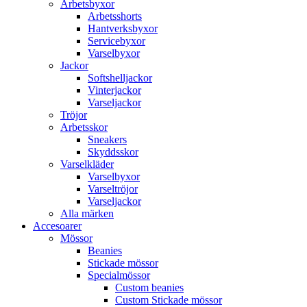
Arbetsbyxor
Arbetsshorts
Hantverksbyxor
Servicebyxor
Varselbyxor
Jackor
Softshelljackor
Vinterjackor
Varseljackor
Tröjor
Arbetsskor
Sneakers
Skyddsskor
Varselkläder
Varselbyxor
Varseltröjor
Varseljackor
Alla märken
Accesoarer
Mössor
Beanies
Stickade mössor
Specialmössor
Custom beanies
Custom Stickade mössor