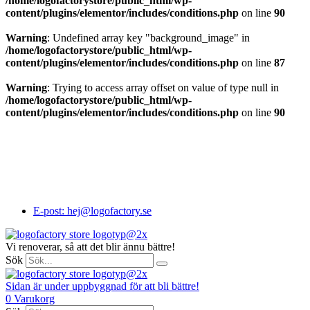
/home/logofactorystore/public_html/wp-
content/plugins/elementor/includes/conditions.php
on line
90
Warning
: Undefined array key "background_image" in
/home/logofactorystore/public_html/wp-
content/plugins/elementor/includes/conditions.php
on line
87
Warning
: Trying to access array offset on value of type null in
/home/logofactorystore/public_html/wp-
content/plugins/elementor/includes/conditions.php
on line
90
Profil- och Arbetskläder för alla behov
Norrländsk genuin service
Profil- och Arbetskläder för alla behov
Norrländsk genuin service
Profil- och Arbetskläder för alla behov
Norrländsk genuin service
E-post: hej@logofactory.se
Vi renoverar, så att det blir ännu bättre!
Sök
Sidan är under uppbyggnad för att bli bättre!
0
Varukorg