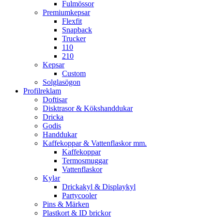
Fulmössor
Premiumkepsar
Flexfit
Snapback
Trucker
110
210
Kepsar
Custom
Solglasögon
Profilreklam
Doftisar
Disktrasor & Kökshanddukar
Dricka
Godis
Handdukar
Kaffekoppar & Vattenflaskor mm.
Kaffekoppar
Termosmuggar
Vattenflaskor
Kylar
Drickakyl & Displaykyl
Partycooler
Pins & Märken
Plastkort & ID brickor