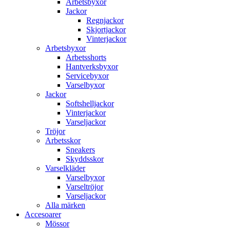
Arbetsbyxor
Jackor
Regnjackor
Skjortjackor
Vinterjackor
Arbetsbyxor
Arbetsshorts
Hantverksbyxor
Servicebyxor
Varselbyxor
Jackor
Softshelljackor
Vinterjackor
Varseljackor
Tröjor
Arbetsskor
Sneakers
Skyddsskor
Varselkläder
Varselbyxor
Varseltröjor
Varseljackor
Alla märken
Accesoarer
Mössor