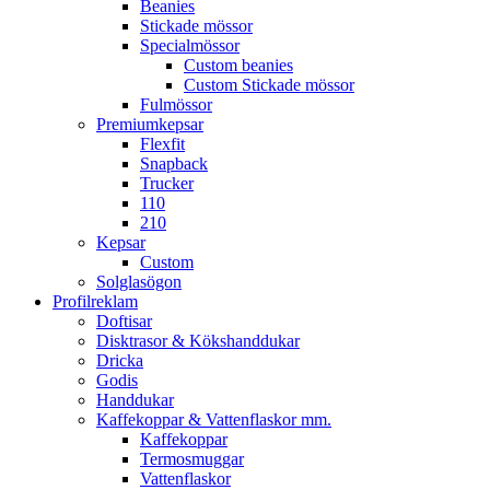
Beanies
Stickade mössor
Specialmössor
Custom beanies
Custom Stickade mössor
Fulmössor
Premiumkepsar
Flexfit
Snapback
Trucker
110
210
Kepsar
Custom
Solglasögon
Profilreklam
Doftisar
Disktrasor & Kökshanddukar
Dricka
Godis
Handdukar
Kaffekoppar & Vattenflaskor mm.
Kaffekoppar
Termosmuggar
Vattenflaskor