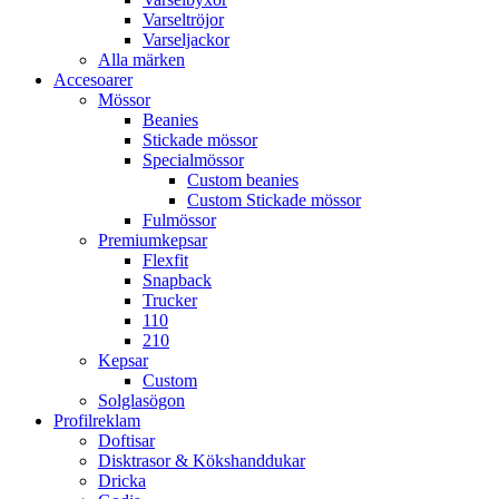
Varseltröjor
Varseljackor
Alla märken
Accesoarer
Mössor
Beanies
Stickade mössor
Specialmössor
Custom beanies
Custom Stickade mössor
Fulmössor
Premiumkepsar
Flexfit
Snapback
Trucker
110
210
Kepsar
Custom
Solglasögon
Profilreklam
Doftisar
Disktrasor & Kökshanddukar
Dricka