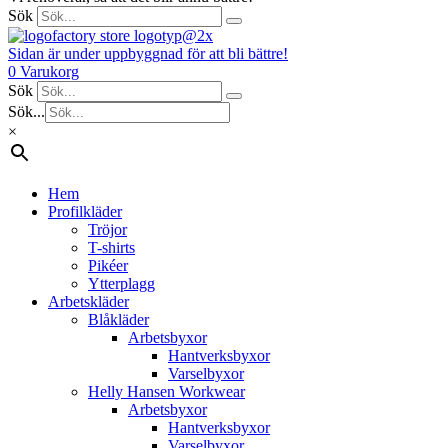
Sök
Sidan är under uppbyggnad för att bli bättre!
0
Varukorg
Sök
Sök...
×
Hem
Profilkläder
Tröjor
T-shirts
Pikéer
Ytterplagg
Arbetskläder
Blåkläder
Arbetsbyxor
Hantverksbyxor
Varselbyxor
Helly Hansen Workwear
Arbetsbyxor
Hantverksbyxor
Varselbyxor