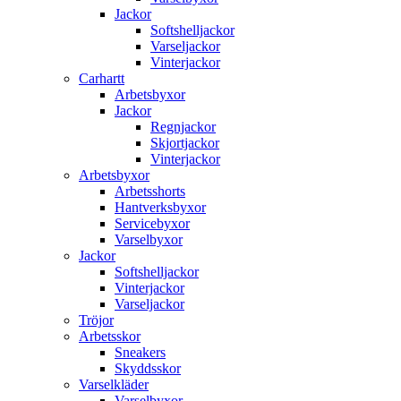
Jackor
Softshelljackor
Varseljackor
Vinterjackor
Carhartt
Arbetsbyxor
Jackor
Regnjackor
Skjortjackor
Vinterjackor
Arbetsbyxor
Arbetsshorts
Hantverksbyxor
Servicebyxor
Varselbyxor
Jackor
Softshelljackor
Vinterjackor
Varseljackor
Tröjor
Arbetsskor
Sneakers
Skyddsskor
Varselkläder
Varselbyxor