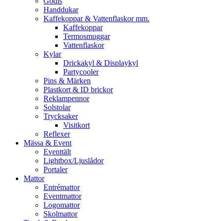
Godis
Handdukar
Kaffekoppar & Vattenflaskor mm.
Kaffekoppar
Termosmuggar
Vattenflaskor
Kylar
Drickakyl & Displaykyl
Partycooler
Pins & Märken
Plastkort & ID brickor
Reklampennor
Solstolar
Trycksaker
Visitkort
Reflexer
Mässa & Event
Eventtält
Lightbox/Ljuslådor
Portaler
Mattor
Entrémattor
Eventmattor
Logomattor
Skolmattor