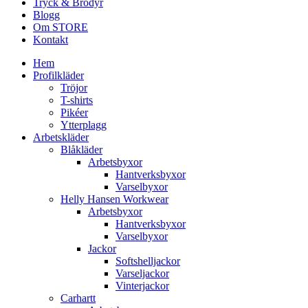
Tryck & Brodyr
Blogg
Om STORE
Kontakt
Hem
Profilkläder
Tröjor
T-shirts
Pikéer
Ytterplagg
Arbetskläder
Blåkläder
Arbetsbyxor
Hantverksbyxor
Varselbyxor
Helly Hansen Workwear
Arbetsbyxor
Hantverksbyxor
Varselbyxor
Jackor
Softshelljackor
Varseljackor
Vinterjackor
Carhartt