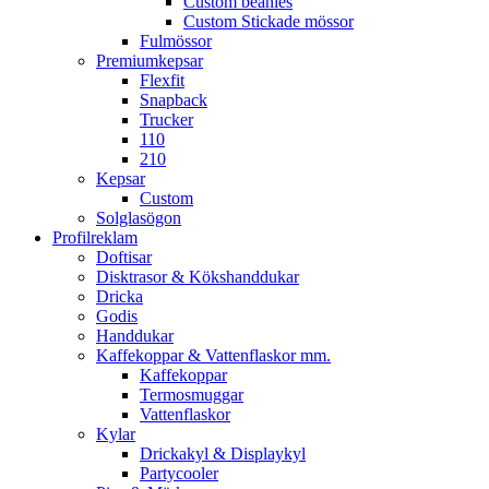
Custom beanies
Custom Stickade mössor
Fulmössor
Premiumkepsar
Flexfit
Snapback
Trucker
110
210
Kepsar
Custom
Solglasögon
Profilreklam
Doftisar
Disktrasor & Kökshanddukar
Dricka
Godis
Handdukar
Kaffekoppar & Vattenflaskor mm.
Kaffekoppar
Termosmuggar
Vattenflaskor
Kylar
Drickakyl & Displaykyl
Partycooler