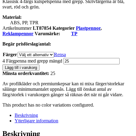
Klassisk 4-färgs kulspetspenna med grepp. Skrivfärgerna är blå,
svart, röd och grön.
Material:
ABS, PP, TPR
Artikelnummer
LT87854
Kategorier
Plastpennor
,
Reklampennor
Varumärke:
TP
Begär prisförslag/antal:
Färger
Rensa
4 Färgpenna med grepp mängd
Lägg till i varukorg
Minsta orderkvantitet:
25
Av profilkläder och premiumkepsar kan ni mixa färger/storlekar
sålänge minimumantalet uppnås. Lägg till önskat antal av
färg/storlek i varukorgen gånger så räknas det när ni går vidare.
This product has no color variations configured.
Beskrivning
Ytterligare information
Beskrivning