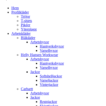
Hem
Profilkläder
Tröjor
T-shirts
Pikéer
Ytterplagg
Arbetskläder
Blåkläder
Arbetsbyxor
Hantverksbyxor
Varselbyxor
Helly Hansen Workwear
Arbetsbyxor
Hantverksbyxor
Varselbyxor
Jackor
Softshelljackor
Varseljackor
Vinterjackor
Carhartt
Arbetsbyxor
Jackor
Regnjackor
Skjortjackor