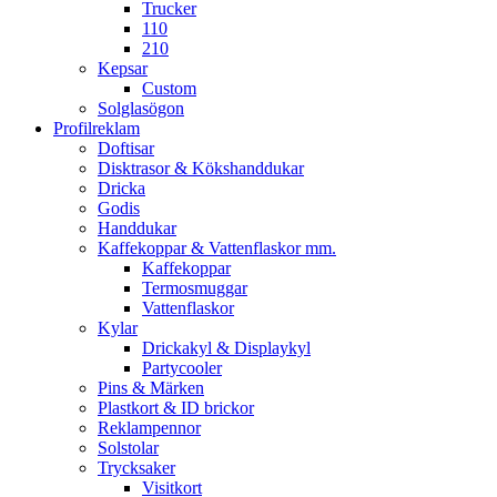
Trucker
110
210
Kepsar
Custom
Solglasögon
Profilreklam
Doftisar
Disktrasor & Kökshanddukar
Dricka
Godis
Handdukar
Kaffekoppar & Vattenflaskor mm.
Kaffekoppar
Termosmuggar
Vattenflaskor
Kylar
Drickakyl & Displaykyl
Partycooler
Pins & Märken
Plastkort & ID brickor
Reklampennor
Solstolar
Trycksaker
Visitkort