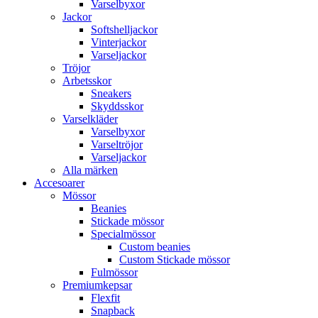
Varselbyxor
Jackor
Softshelljackor
Vinterjackor
Varseljackor
Tröjor
Arbetsskor
Sneakers
Skyddsskor
Varselkläder
Varselbyxor
Varseltröjor
Varseljackor
Alla märken
Accesoarer
Mössor
Beanies
Stickade mössor
Specialmössor
Custom beanies
Custom Stickade mössor
Fulmössor
Premiumkepsar
Flexfit
Snapback