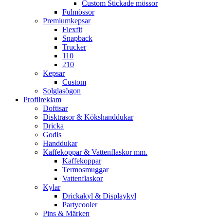
Custom Stickade mössor
Fulmössor
Premiumkepsar
Flexfit
Snapback
Trucker
110
210
Kepsar
Custom
Solglasögon
Profilreklam
Doftisar
Disktrasor & Kökshanddukar
Dricka
Godis
Handdukar
Kaffekoppar & Vattenflaskor mm.
Kaffekoppar
Termosmuggar
Vattenflaskor
Kylar
Drickakyl & Displaykyl
Partycooler
Pins & Märken