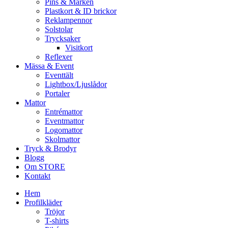
Pins & Märken
Plastkort & ID brickor
Reklampennor
Solstolar
Trycksaker
Visitkort
Reflexer
Mässa & Event
Eventtält
Lightbox/Ljuslådor
Portaler
Mattor
Entrémattor
Eventmattor
Logomattor
Skolmattor
Tryck & Brodyr
Blogg
Om STORE
Kontakt
Hem
Profilkläder
Tröjor
T-shirts