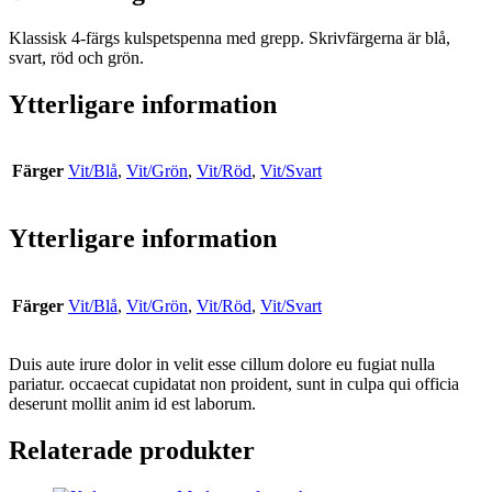
Klassisk 4-färgs kulspetspenna med grepp. Skrivfärgerna är blå,
svart, röd och grön.
Ytterligare information
Färger
Vit/Blå
,
Vit/Grön
,
Vit/Röd
,
Vit/Svart
Ytterligare information
Färger
Vit/Blå
,
Vit/Grön
,
Vit/Röd
,
Vit/Svart
Duis aute irure dolor in velit esse cillum dolore eu fugiat nulla
pariatur. occaecat cupidatat non proident, sunt in culpa qui officia
deserunt mollit anim id est laborum.
Relaterade produkter