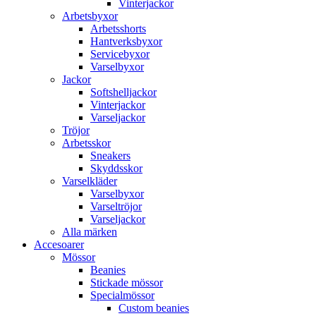
Vinterjackor
Arbetsbyxor
Arbetsshorts
Hantverksbyxor
Servicebyxor
Varselbyxor
Jackor
Softshelljackor
Vinterjackor
Varseljackor
Tröjor
Arbetsskor
Sneakers
Skyddsskor
Varselkläder
Varselbyxor
Varseltröjor
Varseljackor
Alla märken
Accesoarer
Mössor
Beanies
Stickade mössor
Specialmössor
Custom beanies