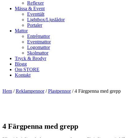
Reflexer
Mässa & Event
Eventtält
Lightbox/Ljuslådor
Portaler
Mattor
Entrémattor
Eventmattor
Logomattor
Skolmattor
Tryck & Brodyr
Blogg
Om STORE
Kontakt
Hem
/
Reklampennor
/
Plastpennor
/ 4 Färgpenna med grepp
4 Färgpenna med grepp