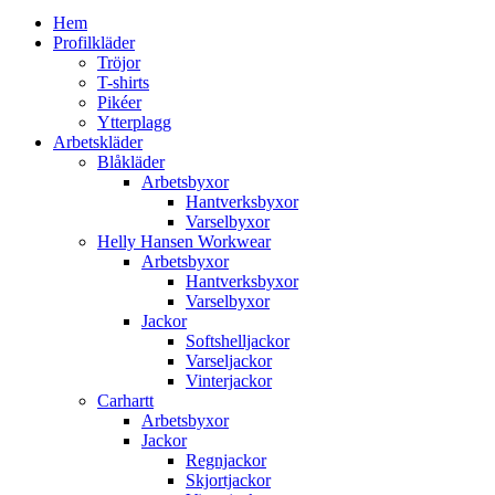
Hem
Profilkläder
Tröjor
T-shirts
Pikéer
Ytterplagg
Arbetskläder
Blåkläder
Arbetsbyxor
Hantverksbyxor
Varselbyxor
Helly Hansen Workwear
Arbetsbyxor
Hantverksbyxor
Varselbyxor
Jackor
Softshelljackor
Varseljackor
Vinterjackor
Carhartt
Arbetsbyxor
Jackor
Regnjackor
Skjortjackor