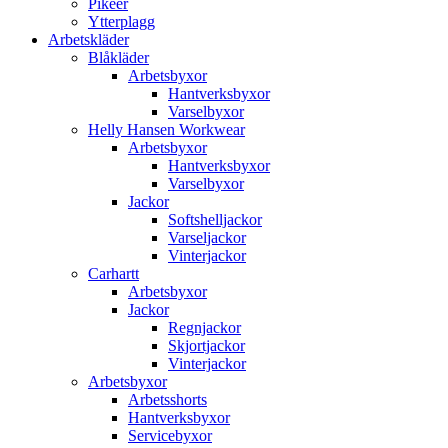
Pikéer
Ytterplagg
Arbetskläder
Blåkläder
Arbetsbyxor
Hantverksbyxor
Varselbyxor
Helly Hansen Workwear
Arbetsbyxor
Hantverksbyxor
Varselbyxor
Jackor
Softshelljackor
Varseljackor
Vinterjackor
Carhartt
Arbetsbyxor
Jackor
Regnjackor
Skjortjackor
Vinterjackor
Arbetsbyxor
Arbetsshorts
Hantverksbyxor
Servicebyxor