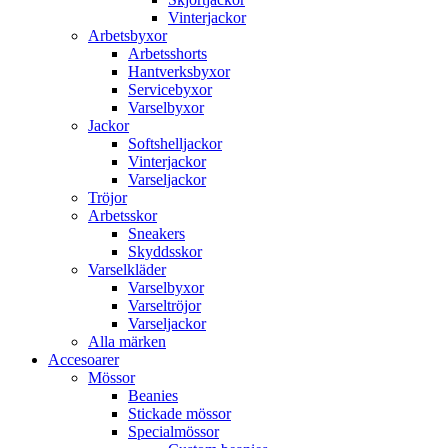
Vinterjackor
Arbetsbyxor
Arbetsshorts
Hantverksbyxor
Servicebyxor
Varselbyxor
Jackor
Softshelljackor
Vinterjackor
Varseljackor
Tröjor
Arbetsskor
Sneakers
Skyddsskor
Varselkläder
Varselbyxor
Varseltröjor
Varseljackor
Alla märken
Accesoarer
Mössor
Beanies
Stickade mössor
Specialmössor