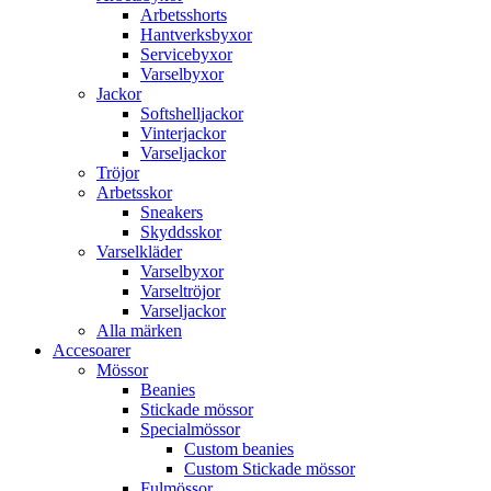
Arbetsshorts
Hantverksbyxor
Servicebyxor
Varselbyxor
Jackor
Softshelljackor
Vinterjackor
Varseljackor
Tröjor
Arbetsskor
Sneakers
Skyddsskor
Varselkläder
Varselbyxor
Varseltröjor
Varseljackor
Alla märken
Accesoarer
Mössor
Beanies
Stickade mössor
Specialmössor
Custom beanies
Custom Stickade mössor
Fulmössor