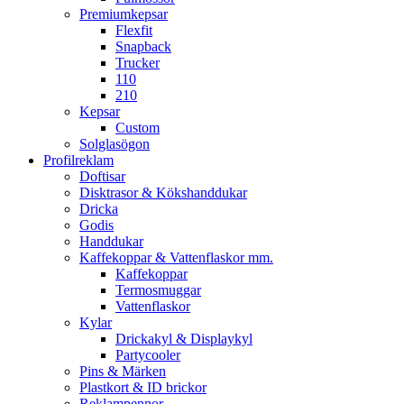
Premiumkepsar
Flexfit
Snapback
Trucker
110
210
Kepsar
Custom
Solglasögon
Profilreklam
Doftisar
Disktrasor & Kökshanddukar
Dricka
Godis
Handdukar
Kaffekoppar & Vattenflaskor mm.
Kaffekoppar
Termosmuggar
Vattenflaskor
Kylar
Drickakyl & Displaykyl
Partycooler
Pins & Märken
Plastkort & ID brickor
Reklampennor