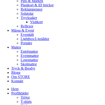
Pins & Märken
Plastkort & ID brickor
Reklampennor
Solstolar
Trycksaker
Visitkort
Reflexer
Mässa & Event
Eventtält
Lightbox/Ljuslådor
Portaler
Mattor
Entrémattor
Eventmattor
Logomattor
Skolmattor
Tryck & Brodyr
Blogg
Om STORE
Kontakt
Hem
Profilkläder
Tröjor
T-shirts