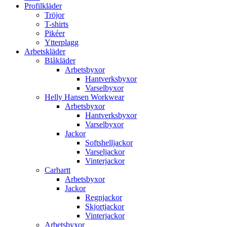
Profilkläder
Tröjor
T-shirts
Pikéer
Ytterplagg
Arbetskläder
Blåkläder
Arbetsbyxor
Hantverksbyxor
Varselbyxor
Helly Hansen Workwear
Arbetsbyxor
Hantverksbyxor
Varselbyxor
Jackor
Softshelljackor
Varseljackor
Vinterjackor
Carhartt
Arbetsbyxor
Jackor
Regnjackor
Skjortjackor
Vinterjackor
Arbetsbyxor