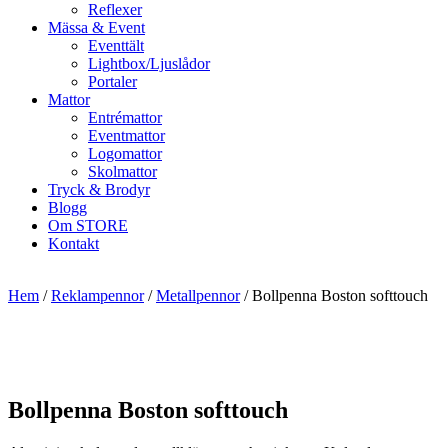
Reflexer
Mässa & Event
Eventtält
Lightbox/Ljuslådor
Portaler
Mattor
Entrémattor
Eventmattor
Logomattor
Skolmattor
Tryck & Brodyr
Blogg
Om STORE
Kontakt
Hem
/
Reklampennor
/
Metallpennor
/ Bollpenna Boston softtouch
Bollpenna Boston softtouch