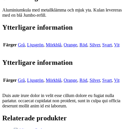
Aluminiumkula med metallklämma och mjuk yta. Kulan levereras
med en blå Jumbo-refill.
Ytterligare information
Färger
Grå
,
Ljusgrön
,
Mörkblå
,
Orange
,
Röd
,
Silver
,
Svart
,
Vit
Ytterligare information
Färger
Grå
,
Ljusgrön
,
Mörkblå
,
Orange
,
Röd
,
Silver
,
Svart
,
Vit
Duis aute irure dolor in velit esse cillum dolore eu fugiat nulla
pariatur. occaecat cupidatat non proident, sunt in culpa qui officia
deserunt mollit anim id est laborum.
Relaterade produkter