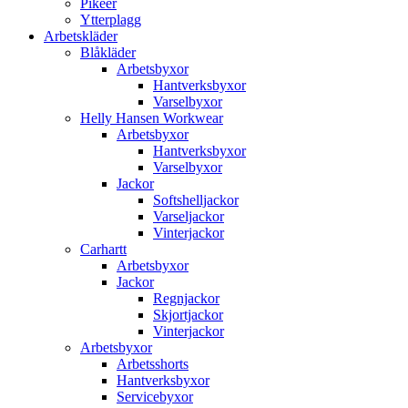
Pikéer
Ytterplagg
Arbetskläder
Blåkläder
Arbetsbyxor
Hantverksbyxor
Varselbyxor
Helly Hansen Workwear
Arbetsbyxor
Hantverksbyxor
Varselbyxor
Jackor
Softshelljackor
Varseljackor
Vinterjackor
Carhartt
Arbetsbyxor
Jackor
Regnjackor
Skjortjackor
Vinterjackor
Arbetsbyxor
Arbetsshorts
Hantverksbyxor
Servicebyxor