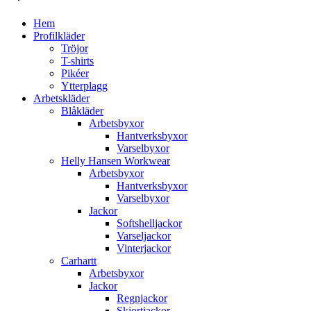
Hem
Profilkläder
Tröjor
T-shirts
Pikéer
Ytterplagg
Arbetskläder
Blåkläder
Arbetsbyxor
Hantverksbyxor
Varselbyxor
Helly Hansen Workwear
Arbetsbyxor
Hantverksbyxor
Varselbyxor
Jackor
Softshelljackor
Varseljackor
Vinterjackor
Carhartt
Arbetsbyxor
Jackor
Regnjackor
Skjortjackor