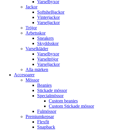
Varselbyxor
Jackor
Softshelljackor
Vinterjackor
Varseljackor
Tröjor
Arbetsskor
Sneakers
Skyddsskor
Varselkläder
Varselbyxor
Varseltröjor
Varseljackor
Alla märken
Accesoarer
Mössor
Beanies
Stickade mössor
Specialmössor
Custom beanies
Custom Stickade mössor
Fulmössor
Premiumkepsar
Flexfit
Snapback