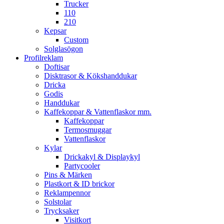
Trucker
110
210
Kepsar
Custom
Solglasögon
Profilreklam
Doftisar
Disktrasor & Kökshanddukar
Dricka
Godis
Handdukar
Kaffekoppar & Vattenflaskor mm.
Kaffekoppar
Termosmuggar
Vattenflaskor
Kylar
Drickakyl & Displaykyl
Partycooler
Pins & Märken
Plastkort & ID brickor
Reklampennor
Solstolar
Trycksaker
Visitkort