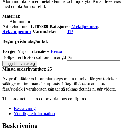
Aluminiumkula med metallklämma och mjuk yta. Kulan levereras
med en blå Jumbo-refill.
Material:
Aluminium
Artikelnummer
LT87889
Kategorier
Metallpennor
,
Reklampennor
Varumärke:
TP
Begär prisförslag/antal:
Färger
Rensa
Bollpenna Boston softtouch mängd
Lägg till i varukorg
Minsta orderkvantitet:
25
Av profilkläder och premiumkepsar kan ni mixa färger/storlekar
sålänge minimumantalet uppnås. Lägg till önskat antal av
färg/storlek i varukorgen gånger så räknas det när ni går vidare.
This product has no color variations configured.
Beskrivning
Ytterligare information
Beskrivning