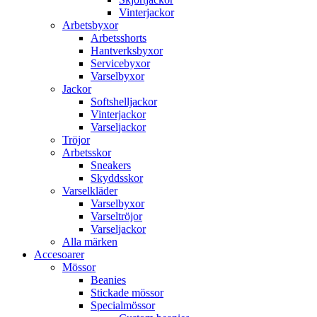
Vinterjackor
Arbetsbyxor
Arbetsshorts
Hantverksbyxor
Servicebyxor
Varselbyxor
Jackor
Softshelljackor
Vinterjackor
Varseljackor
Tröjor
Arbetsskor
Sneakers
Skyddsskor
Varselkläder
Varselbyxor
Varseltröjor
Varseljackor
Alla märken
Accesoarer
Mössor
Beanies
Stickade mössor
Specialmössor