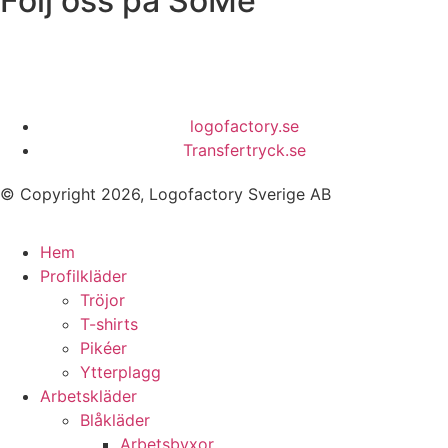
Följ oss på SoMe
logofactory.se
Transfertryck.se
© Copyright 2026, Logofactory Sverige AB
Hem
Profilkläder
Tröjor
T-shirts
Pikéer
Ytterplagg
Arbetskläder
Blåkläder
Arbetsbyxor