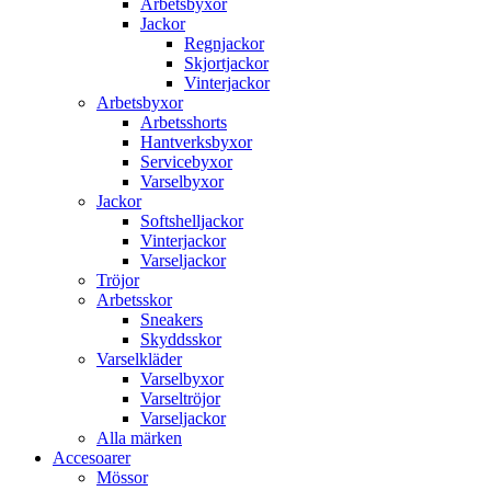
Arbetsbyxor
Jackor
Regnjackor
Skjortjackor
Vinterjackor
Arbetsbyxor
Arbetsshorts
Hantverksbyxor
Servicebyxor
Varselbyxor
Jackor
Softshelljackor
Vinterjackor
Varseljackor
Tröjor
Arbetsskor
Sneakers
Skyddsskor
Varselkläder
Varselbyxor
Varseltröjor
Varseljackor
Alla märken
Accesoarer
Mössor