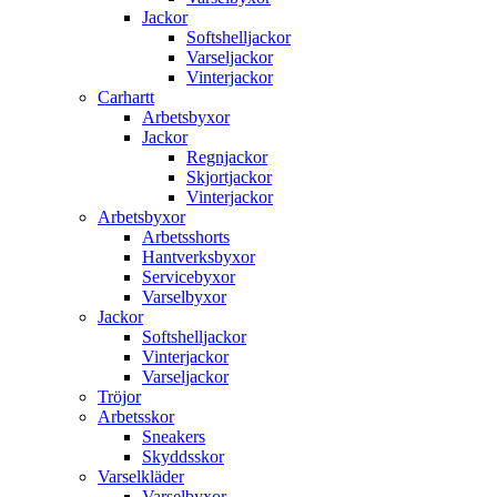
Jackor
Softshelljackor
Varseljackor
Vinterjackor
Carhartt
Arbetsbyxor
Jackor
Regnjackor
Skjortjackor
Vinterjackor
Arbetsbyxor
Arbetsshorts
Hantverksbyxor
Servicebyxor
Varselbyxor
Jackor
Softshelljackor
Vinterjackor
Varseljackor
Tröjor
Arbetsskor
Sneakers
Skyddsskor
Varselkläder
Varselbyxor