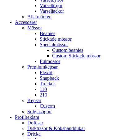
Varseltröjor
Varseljackor
Alla märken
Accesoarer
Mössor
Beanies
Stickade mössor
Specialmössor
Custom beanies
Custom Stickade mössor
Fulmössor
Premiumkepsar
Flexfit
Snapback
Trucker
110
210
Kepsar
Custom
Solglasögon
Profilreklam
Doftisar
Disktrasor & Kökshanddukar
Dricka