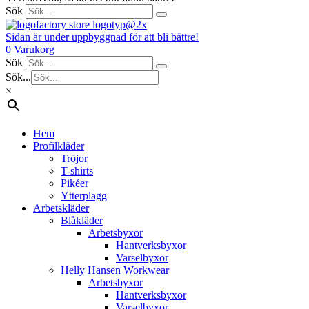
Sök
Sidan är under uppbyggnad för att bli bättre!
0
Varukorg
Sök
Sök...
×
Hem
Profilkläder
Tröjor
T-shirts
Pikéer
Ytterplagg
Arbetskläder
Blåkläder
Arbetsbyxor
Hantverksbyxor
Varselbyxor
Helly Hansen Workwear
Arbetsbyxor
Hantverksbyxor
Varselbyxor