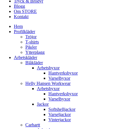
Tryck & Brodyr
Blogg
Om STORE
Kontakt
Hem
Profilkläder
Tröjor
T-shirts
Pikéer
Ytterplagg
Arbetskläder
Blåkläder
Arbetsbyxor
Hantverksbyxor
Varselbyxor
Helly Hansen Workwear
Arbetsbyxor
Hantverksbyxor
Varselbyxor
Jackor
Softshelljackor
Varseljackor
Vinterjackor
Carhartt