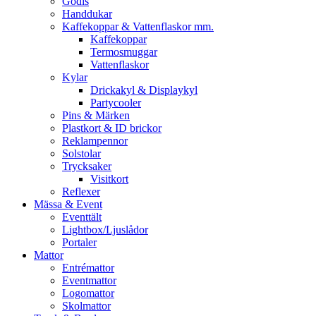
Godis
Handdukar
Kaffekoppar & Vattenflaskor mm.
Kaffekoppar
Termosmuggar
Vattenflaskor
Kylar
Drickakyl & Displaykyl
Partycooler
Pins & Märken
Plastkort & ID brickor
Reklampennor
Solstolar
Trycksaker
Visitkort
Reflexer
Mässa & Event
Eventtält
Lightbox/Ljuslådor
Portaler
Mattor
Entrémattor
Eventmattor
Logomattor
Skolmattor