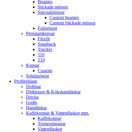
Beanies
Stickade mössor
Specialmössor
Custom beanies
Custom Stickade mössor
Fulmössor
Premiumkepsar
Flexfit
Snapback
Trucker
110
210
Kepsar
Custom
Solglasögon
Profilreklam
Doftisar
Disktrasor & Kökshanddukar
Dricka
Godis
Handdukar
Kaffekoppar & Vattenflaskor mm.
Kaffekoppar
Termosmuggar
Vattenflaskor