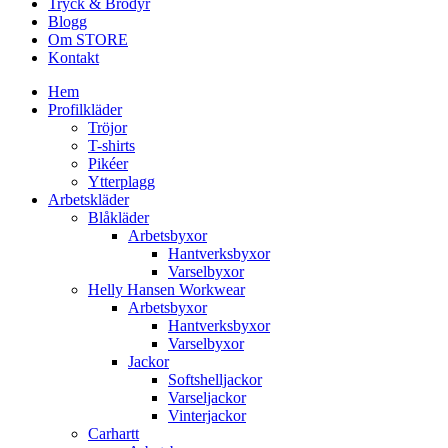
Tryck & Brodyr
Blogg
Om STORE
Kontakt
Hem
Profilkläder
Tröjor
T-shirts
Pikéer
Ytterplagg
Arbetskläder
Blåkläder
Arbetsbyxor
Hantverksbyxor
Varselbyxor
Helly Hansen Workwear
Arbetsbyxor
Hantverksbyxor
Varselbyxor
Jackor
Softshelljackor
Varseljackor
Vinterjackor
Carhartt