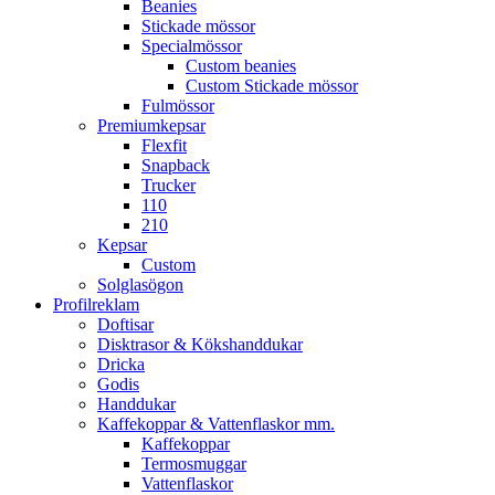
Beanies
Stickade mössor
Specialmössor
Custom beanies
Custom Stickade mössor
Fulmössor
Premiumkepsar
Flexfit
Snapback
Trucker
110
210
Kepsar
Custom
Solglasögon
Profilreklam
Doftisar
Disktrasor & Kökshanddukar
Dricka
Godis
Handdukar
Kaffekoppar & Vattenflaskor mm.
Kaffekoppar
Termosmuggar
Vattenflaskor