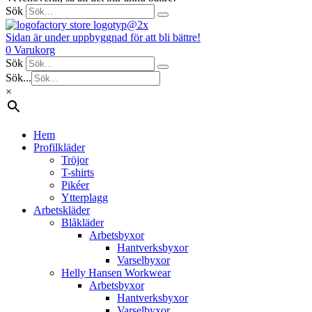
Sök
Sidan är under uppbyggnad för att bli bättre!
0
Varukorg
Sök
Sök...
×
Hem
Profilkläder
Tröjor
T-shirts
Pikéer
Ytterplagg
Arbetskläder
Blåkläder
Arbetsbyxor
Hantverksbyxor
Varselbyxor
Helly Hansen Workwear
Arbetsbyxor
Hantverksbyxor
Varselbyxor