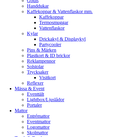
Godis
Handdukar
Kaffekoppar & Vattenflaskor mm.
Kaffekoppar
Termosmuggar
Vattenflaskor
Kylar
Drickakyl & Displaykyl
Partycooler
Pins & Märken
Plastkort & ID brickor
Reklampennor
Solstolar
Trycksaker
Visitkort
Reflexer
Mässa & Event
Eventtält
Lightbox/Ljuslådor
Portaler
Mattor
Entrémattor
Eventmattor
Logomattor
Skolmattor