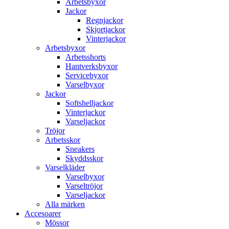
Arbetsbyxor
Jackor
Regnjackor
Skjortjackor
Vinterjackor
Arbetsbyxor
Arbetsshorts
Hantverksbyxor
Servicebyxor
Varselbyxor
Jackor
Softshelljackor
Vinterjackor
Varseljackor
Tröjor
Arbetsskor
Sneakers
Skyddsskor
Varselkläder
Varselbyxor
Varseltröjor
Varseljackor
Alla märken
Accesoarer
Mössor