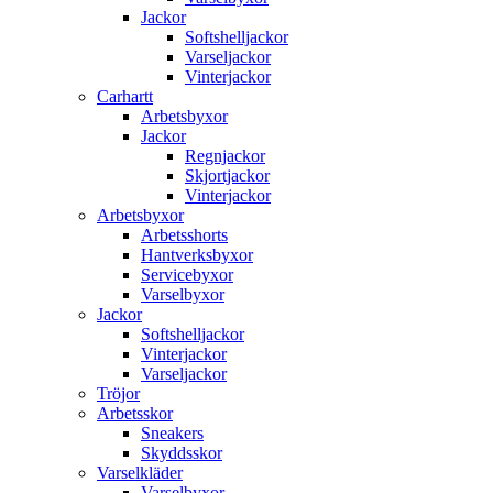
Jackor
Softshelljackor
Varseljackor
Vinterjackor
Carhartt
Arbetsbyxor
Jackor
Regnjackor
Skjortjackor
Vinterjackor
Arbetsbyxor
Arbetsshorts
Hantverksbyxor
Servicebyxor
Varselbyxor
Jackor
Softshelljackor
Vinterjackor
Varseljackor
Tröjor
Arbetsskor
Sneakers
Skyddsskor
Varselkläder
Varselbyxor