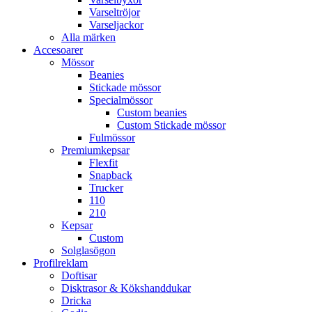
Varseltröjor
Varseljackor
Alla märken
Accesoarer
Mössor
Beanies
Stickade mössor
Specialmössor
Custom beanies
Custom Stickade mössor
Fulmössor
Premiumkepsar
Flexfit
Snapback
Trucker
110
210
Kepsar
Custom
Solglasögon
Profilreklam
Doftisar
Disktrasor & Kökshanddukar
Dricka