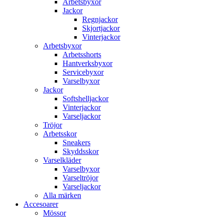
Arbetsbyxor
Jackor
Regnjackor
Skjortjackor
Vinterjackor
Arbetsbyxor
Arbetsshorts
Hantverksbyxor
Servicebyxor
Varselbyxor
Jackor
Softshelljackor
Vinterjackor
Varseljackor
Tröjor
Arbetsskor
Sneakers
Skyddsskor
Varselkläder
Varselbyxor
Varseltröjor
Varseljackor
Alla märken
Accesoarer
Mössor