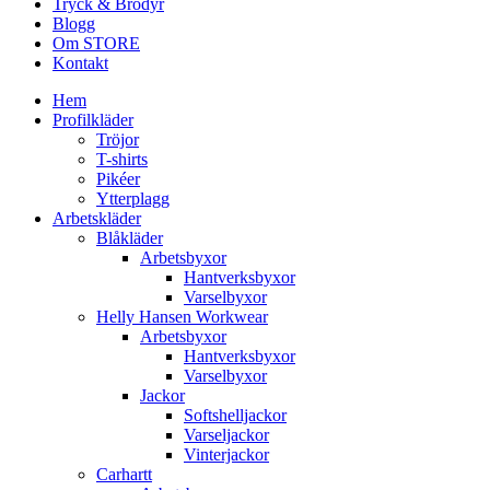
Tryck & Brodyr
Blogg
Om STORE
Kontakt
Hem
Profilkläder
Tröjor
T-shirts
Pikéer
Ytterplagg
Arbetskläder
Blåkläder
Arbetsbyxor
Hantverksbyxor
Varselbyxor
Helly Hansen Workwear
Arbetsbyxor
Hantverksbyxor
Varselbyxor
Jackor
Softshelljackor
Varseljackor
Vinterjackor
Carhartt