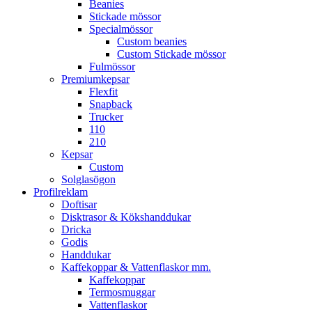
Beanies
Stickade mössor
Specialmössor
Custom beanies
Custom Stickade mössor
Fulmössor
Premiumkepsar
Flexfit
Snapback
Trucker
110
210
Kepsar
Custom
Solglasögon
Profilreklam
Doftisar
Disktrasor & Kökshanddukar
Dricka
Godis
Handdukar
Kaffekoppar & Vattenflaskor mm.
Kaffekoppar
Termosmuggar
Vattenflaskor