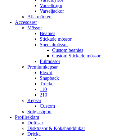
Varseltröjor
Varseljackor
Alla märken
Accesoarer
Mössor
Beanies
Stickade mössor
Specialmössor
Custom beanies
Custom Stickade mössor
Fulmössor
Premiumkepsar
Flexfit
Snapback
Trucker
110
210
Kepsar
Custom
Solglasögon
Profilreklam
Doftisar
Disktrasor & Kökshanddukar
Dricka