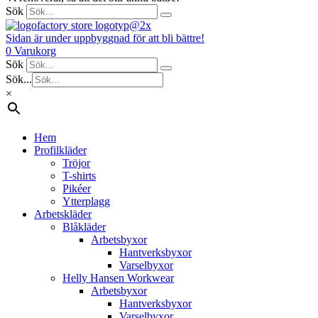
Sök
Sidan är under uppbyggnad för att bli bättre!
0
Varukorg
Sök
Sök...
×
Hem
Profilkläder
Tröjor
T-shirts
Pikéer
Ytterplagg
Arbetskläder
Blåkläder
Arbetsbyxor
Hantverksbyxor
Varselbyxor
Helly Hansen Workwear
Arbetsbyxor
Hantverksbyxor
Varselbyxor