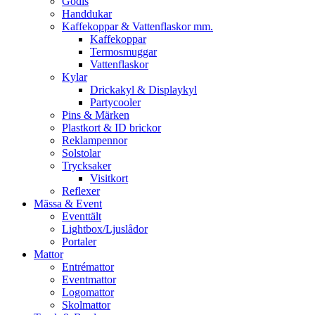
Godis
Handdukar
Kaffekoppar & Vattenflaskor mm.
Kaffekoppar
Termosmuggar
Vattenflaskor
Kylar
Drickakyl & Displaykyl
Partycooler
Pins & Märken
Plastkort & ID brickor
Reklampennor
Solstolar
Trycksaker
Visitkort
Reflexer
Mässa & Event
Eventtält
Lightbox/Ljuslådor
Portaler
Mattor
Entrémattor
Eventmattor
Logomattor
Skolmattor