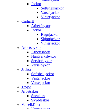
Jackor
Softshelljackor
Varseljackor
Vinterjackor
Carhartt
Arbetsbyxor
Jackor
Regnjackor
Skjortjackor
Vinterjackor
Arbetsbyxor
Arbetsshorts
Hantverksbyxor
Servicebyxor
Varselbyxor
Jackor
Softshelljackor
Vinterjackor
Varseljackor
Tröjor
Arbetsskor
Sneakers
Skyddsskor
Varselkläder
Varselbyxor