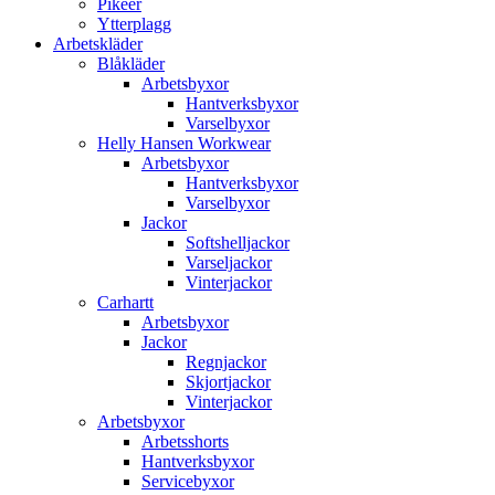
Pikéer
Ytterplagg
Arbetskläder
Blåkläder
Arbetsbyxor
Hantverksbyxor
Varselbyxor
Helly Hansen Workwear
Arbetsbyxor
Hantverksbyxor
Varselbyxor
Jackor
Softshelljackor
Varseljackor
Vinterjackor
Carhartt
Arbetsbyxor
Jackor
Regnjackor
Skjortjackor
Vinterjackor
Arbetsbyxor
Arbetsshorts
Hantverksbyxor
Servicebyxor