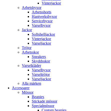
Vinterjackor
Arbetsbyxor
Arbetsshorts
Hantverksbyxor
Servicebyxor
Varselbyxor
Jackor
Softshelljackor
Vinterjackor
Varseljackor
Tröjor
Arbetsskor
Sneakers
Skyddsskor
Varselkläder
Varselbyxor
Varseltröjor
Varseljackor
Alla märken
Accesoarer
Mössor
Beanies
Stickade mössor
Specialmössor
Custom beanies