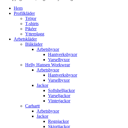
Hem
Profilkläder
Tröjor
T-shirts
Pikéer
Ytterplagg
Arbetskläder
Blåkläder
Arbetsbyxor
Hantverksbyxor
Varselbyxor
Helly Hansen Workwear
Arbetsbyxor
Hantverksbyxor
Varselbyxor
Jackor
Softshelljackor
Varseljackor
Vinterjackor
Carhartt
Arbetsbyxor
Jackor
Regnjackor
Skjortjackor