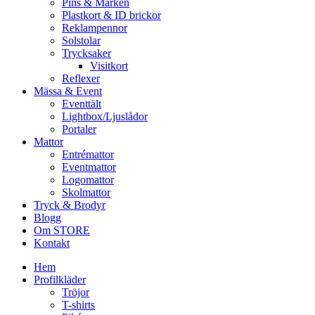
Pins & Märken
Plastkort & ID brickor
Reklampennor
Solstolar
Trycksaker
Visitkort
Reflexer
Mässa & Event
Eventtält
Lightbox/Ljuslådor
Portaler
Mattor
Entrémattor
Eventmattor
Logomattor
Skolmattor
Tryck & Brodyr
Blogg
Om STORE
Kontakt
Hem
Profilkläder
Tröjor
T-shirts