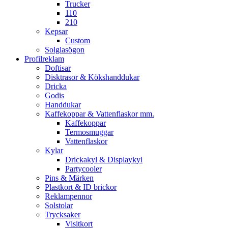
Trucker
110
210
Kepsar
Custom
Solglasögon
Profilreklam
Doftisar
Disktrasor & Kökshanddukar
Dricka
Godis
Handdukar
Kaffekoppar & Vattenflaskor mm.
Kaffekoppar
Termosmuggar
Vattenflaskor
Kylar
Drickakyl & Displaykyl
Partycooler
Pins & Märken
Plastkort & ID brickor
Reklampennor
Solstolar
Trycksaker
Visitkort