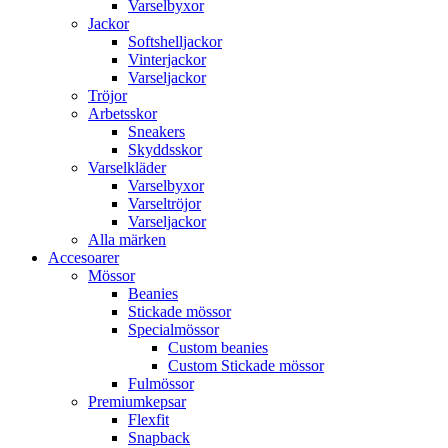
Varselbyxor
Jackor
Softshelljackor
Vinterjackor
Varseljackor
Tröjor
Arbetsskor
Sneakers
Skyddsskor
Varselkläder
Varselbyxor
Varseltröjor
Varseljackor
Alla märken
Accesoarer
Mössor
Beanies
Stickade mössor
Specialmössor
Custom beanies
Custom Stickade mössor
Fulmössor
Premiumkepsar
Flexfit
Snapback