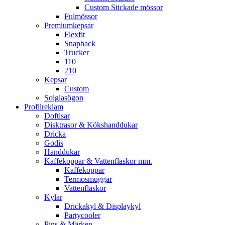
Custom Stickade mössor
Fulmössor
Premiumkepsar
Flexfit
Snapback
Trucker
110
210
Kepsar
Custom
Solglasögon
Profilreklam
Doftisar
Disktrasor & Kökshanddukar
Dricka
Godis
Handdukar
Kaffekoppar & Vattenflaskor mm.
Kaffekoppar
Termosmuggar
Vattenflaskor
Kylar
Drickakyl & Displaykyl
Partycooler
Pins & Märken