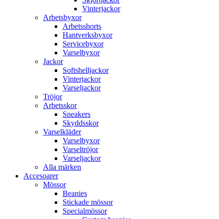
Vinterjackor
Arbetsbyxor
Arbetsshorts
Hantverksbyxor
Servicebyxor
Varselbyxor
Jackor
Softshelljackor
Vinterjackor
Varseljackor
Tröjor
Arbetsskor
Sneakers
Skyddsskor
Varselkläder
Varselbyxor
Varseltröjor
Varseljackor
Alla märken
Accesoarer
Mössor
Beanies
Stickade mössor
Specialmössor