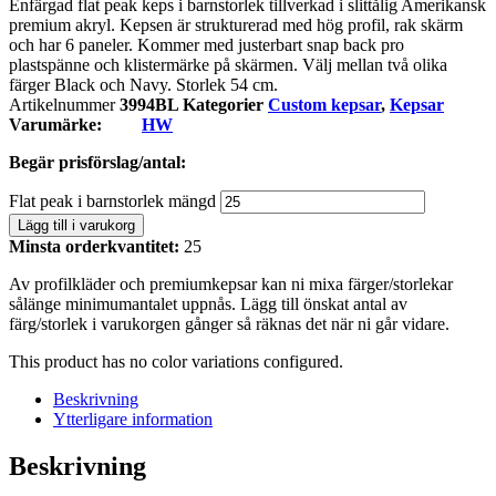
Enfärgad flat peak keps i barnstorlek tillverkad i slittålig Amerikansk
premium akryl. Kepsen är strukturerad med hög profil, rak skärm
och har 6 paneler. Kommer med justerbart snap back pro
plastspänne och klistermärke på skärmen. Välj mellan två olika
färger Black och Navy. Storlek 54 cm.
Artikelnummer
3994BL
Kategorier
Custom kepsar
,
Kepsar
Varumärke:
HW
Begär prisförslag/antal:
Flat peak i barnstorlek mängd
Lägg till i varukorg
Minsta orderkvantitet:
25
Av profilkläder och premiumkepsar kan ni mixa färger/storlekar
sålänge minimumantalet uppnås. Lägg till önskat antal av
färg/storlek i varukorgen gånger så räknas det när ni går vidare.
This product has no color variations configured.
Beskrivning
Ytterligare information
Beskrivning