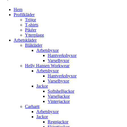
Hem
Profilkläder
Tröjor
T-shirts
Pikéer
Ytterplagg
Arbetskläder
Blåkläder
Arbetsbyxor
Hantverksbyxor
Varselbyxor
Helly Hansen Workwear
Arbetsbyxor
Hantverksbyxor
Varselbyxor
Jackor
Softshelljackor
Varseljackor
Vinterjackor
Carhartt
Arbetsbyxor
Jackor
Regnjackor
Skjortjackor