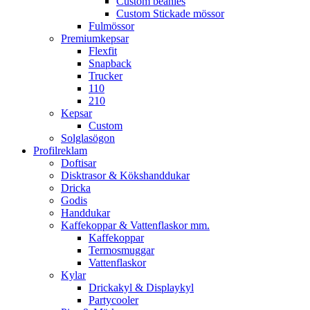
Custom beanies
Custom Stickade mössor
Fulmössor
Premiumkepsar
Flexfit
Snapback
Trucker
110
210
Kepsar
Custom
Solglasögon
Profilreklam
Doftisar
Disktrasor & Kökshanddukar
Dricka
Godis
Handdukar
Kaffekoppar & Vattenflaskor mm.
Kaffekoppar
Termosmuggar
Vattenflaskor
Kylar
Drickakyl & Displaykyl
Partycooler