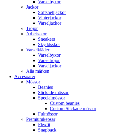
Varselbyxor
Jackor
Softshelljackor
Vinterjackor
Varseljackor
Tröjor
Arbetsskor
Sneakers
Skyddsskor
Varselkläder
Varselbyxor
Varseltröjor
Varseljackor
Alla märken
Accesoarer
Mössor
Beanies
Stickade mössor
Specialmössor
Custom beanies
Custom Stickade mössor
Fulmössor
Premiumkepsar
Flexfit
Snapback