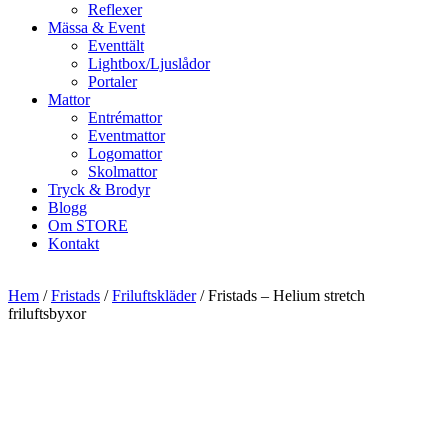
Reflexer
Mässa & Event
Eventtält
Lightbox/Ljuslådor
Portaler
Mattor
Entrémattor
Eventmattor
Logomattor
Skolmattor
Tryck & Brodyr
Blogg
Om STORE
Kontakt
Hem
/
Fristads
/
Friluftskläder
/ Fristads – Helium stretch
friluftsbyxor