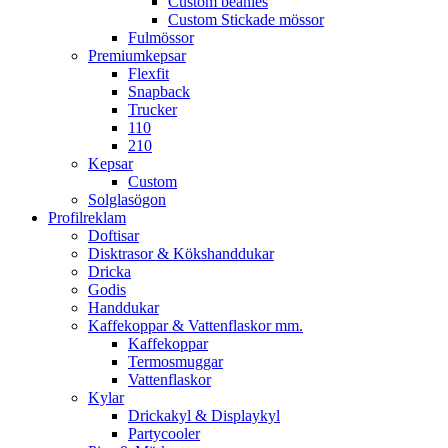
Custom beanies
Custom Stickade mössor
Fulmössor
Premiumkepsar
Flexfit
Snapback
Trucker
110
210
Kepsar
Custom
Solglasögon
Profilreklam
Doftisar
Disktrasor & Kökshanddukar
Dricka
Godis
Handdukar
Kaffekoppar & Vattenflaskor mm.
Kaffekoppar
Termosmuggar
Vattenflaskor
Kylar
Drickakyl & Displaykyl
Partycooler