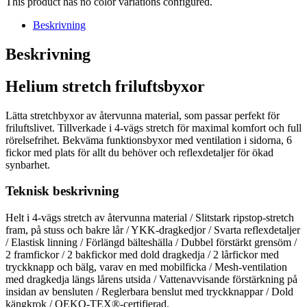
This product has no color variations configured.
Beskrivning
Beskrivning
Helium stretch friluftsbyxor
Lätta stretchbyxor av återvunna material, som passar perfekt för
friluftslivet. Tillverkade i 4-vägs stretch för maximal komfort och full
rörelsefrihet. Bekväma funktionsbyxor med ventilation i sidorna, 6
fickor med plats för allt du behöver och reflexdetaljer för ökad
synbarhet.
Teknisk beskrivning
Helt i 4-vägs stretch av återvunna material / Slitstark ripstop-stretch
fram, på stuss och bakre lår / YKK-dragkedjor / Svarta reflexdetaljer
/ Elastisk linning / Förlängd bälteshälla / Dubbel förstärkt grensöm /
2 framfickor / 2 bakfickor med dold dragkedja / 2 lårfickor med
tryckknapp och bälg, varav en med mobilficka / Mesh-ventilation
med dragkedja längs lårens utsida / Vattenavvisande förstärkning på
insidan av bensluten / Reglerbara benslut med tryckknappar / Dold
kängkrok / OEKO-TEX®-certifierad.