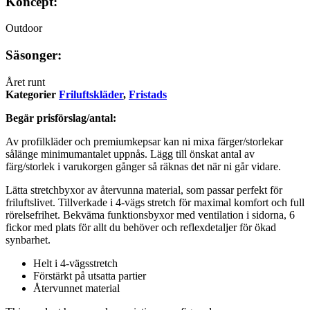
Koncept:
Outdoor
Säsonger:
Året runt
Kategorier
Friluftskläder
,
Fristads
Begär prisförslag/antal:
Av profilkläder och premiumkepsar kan ni mixa färger/storlekar
sålänge minimumantalet uppnås. Lägg till önskat antal av
färg/storlek i varukorgen gånger så räknas det när ni går vidare.
Lätta stretchbyxor av återvunna material, som passar perfekt för
friluftslivet. Tillverkade i 4-vägs stretch för maximal komfort och full
rörelsefrihet. Bekväma funktionsbyxor med ventilation i sidorna, 6
fickor med plats för allt du behöver och reflexdetaljer för ökad
synbarhet.
Helt i 4-vägsstretch
Förstärkt på utsatta partier
Återvunnet material