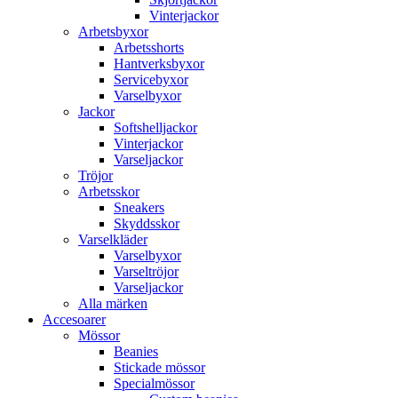
Vinterjackor
Arbetsbyxor
Arbetsshorts
Hantverksbyxor
Servicebyxor
Varselbyxor
Jackor
Softshelljackor
Vinterjackor
Varseljackor
Tröjor
Arbetsskor
Sneakers
Skyddsskor
Varselkläder
Varselbyxor
Varseltröjor
Varseljackor
Alla märken
Accesoarer
Mössor
Beanies
Stickade mössor
Specialmössor