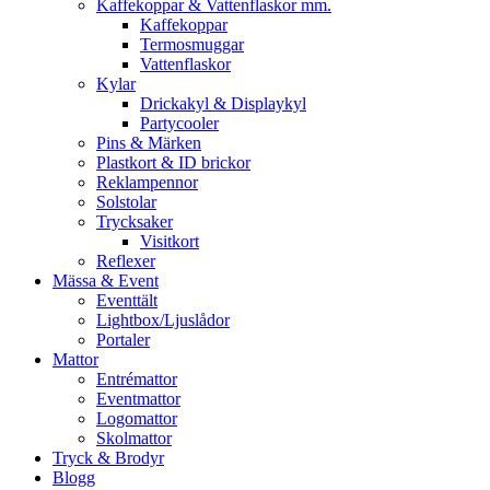
Kaffekoppar & Vattenflaskor mm.
Kaffekoppar
Termosmuggar
Vattenflaskor
Kylar
Drickakyl & Displaykyl
Partycooler
Pins & Märken
Plastkort & ID brickor
Reklampennor
Solstolar
Trycksaker
Visitkort
Reflexer
Mässa & Event
Eventtält
Lightbox/Ljuslådor
Portaler
Mattor
Entrémattor
Eventmattor
Logomattor
Skolmattor
Tryck & Brodyr
Blogg