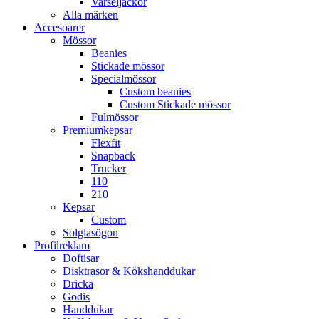
Varseljackor
Alla märken
Accesoarer
Mössor
Beanies
Stickade mössor
Specialmössor
Custom beanies
Custom Stickade mössor
Fulmössor
Premiumkepsar
Flexfit
Snapback
Trucker
110
210
Kepsar
Custom
Solglasögon
Profilreklam
Doftisar
Disktrasor & Kökshanddukar
Dricka
Godis
Handdukar