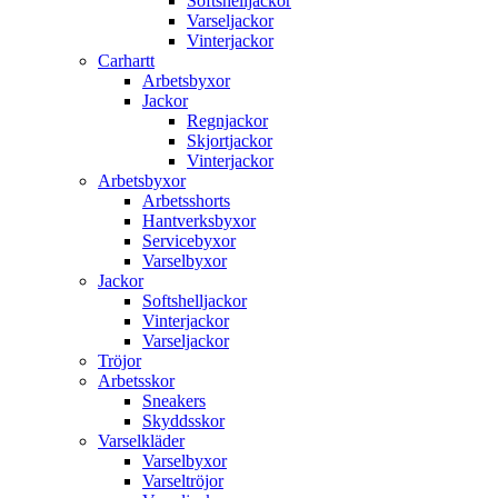
Softshelljackor
Varseljackor
Vinterjackor
Carhartt
Arbetsbyxor
Jackor
Regnjackor
Skjortjackor
Vinterjackor
Arbetsbyxor
Arbetsshorts
Hantverksbyxor
Servicebyxor
Varselbyxor
Jackor
Softshelljackor
Vinterjackor
Varseljackor
Tröjor
Arbetsskor
Sneakers
Skyddsskor
Varselkläder
Varselbyxor
Varseltröjor