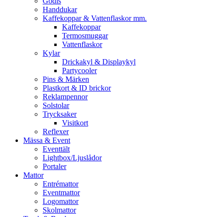
Godis
Handdukar
Kaffekoppar & Vattenflaskor mm.
Kaffekoppar
Termosmuggar
Vattenflaskor
Kylar
Drickakyl & Displaykyl
Partycooler
Pins & Märken
Plastkort & ID brickor
Reklampennor
Solstolar
Trycksaker
Visitkort
Reflexer
Mässa & Event
Eventtält
Lightbox/Ljuslådor
Portaler
Mattor
Entrémattor
Eventmattor
Logomattor
Skolmattor