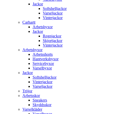
Jackor
Softshelljackor
Varseljackor
Vinterjackor
Carhartt
Arbetsbyxor
Jackor
Regnjackor
Skjortjackor
Vinterjackor
Arbetsbyxor
Arbetsshorts
Hantverksbyxor
Servicebyxor
Varselbyxor
Jackor
Softshelljackor
Vinterjackor
Varseljackor
Tröjor
Arbetsskor
Sneakers
Skyddsskor
Varselkläder
Varselbyxor