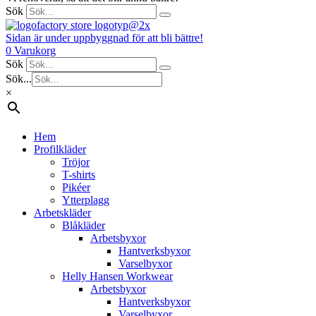
Sök
Sidan är under uppbyggnad för att bli bättre!
0
Varukorg
Sök
Sök...
×
Hem
Profilkläder
Tröjor
T-shirts
Pikéer
Ytterplagg
Arbetskläder
Blåkläder
Arbetsbyxor
Hantverksbyxor
Varselbyxor
Helly Hansen Workwear
Arbetsbyxor
Hantverksbyxor
Varselbyxor