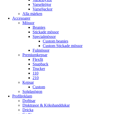
Varseltröjor
Varseljackor
Alla märken
Accesoarer
Mössor
Beanies
Stickade mössor
Specialmössor
Custom beanies
Custom Stickade mössor
Fulmössor
Premiumkepsar
Flexfit
Snapback
Trucker
110
210
Kepsar
Custom
Solglasögon
Profilreklam
Doftisar
Disktrasor & Kökshanddukar
Dricka