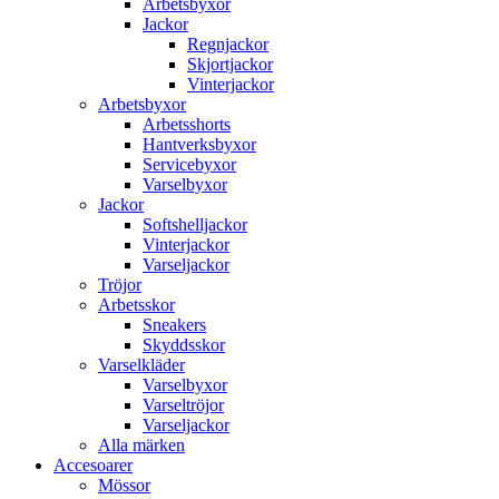
Arbetsbyxor
Jackor
Regnjackor
Skjortjackor
Vinterjackor
Arbetsbyxor
Arbetsshorts
Hantverksbyxor
Servicebyxor
Varselbyxor
Jackor
Softshelljackor
Vinterjackor
Varseljackor
Tröjor
Arbetsskor
Sneakers
Skyddsskor
Varselkläder
Varselbyxor
Varseltröjor
Varseljackor
Alla märken
Accesoarer
Mössor