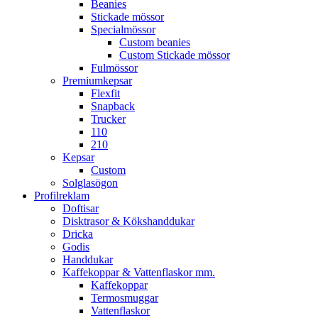
Beanies
Stickade mössor
Specialmössor
Custom beanies
Custom Stickade mössor
Fulmössor
Premiumkepsar
Flexfit
Snapback
Trucker
110
210
Kepsar
Custom
Solglasögon
Profilreklam
Doftisar
Disktrasor & Kökshanddukar
Dricka
Godis
Handdukar
Kaffekoppar & Vattenflaskor mm.
Kaffekoppar
Termosmuggar
Vattenflaskor