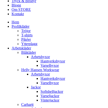
Tryck & Brodyr
Blogg
Om STORE
Kontakt
Hem
Profilkläder
Tröjor
T-shirts
Pikéer
Ytterplagg
Arbetskläder
Blåkläder
Arbetsbyxor
Hantverksbyxor
Varselbyxor
Helly Hansen Workwear
Arbetsbyxor
Hantverksbyxor
Varselbyxor
Jackor
Softshelljackor
Varseljackor
Vinterjackor
Carhartt