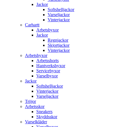
Jackor
Softshelljackor
Varseljackor
Vinterjackor
Carhartt
Arbetsbyxor
Jackor
Regnjackor
Skjortjackor
Vinterjackor
Arbetsbyxor
Arbetsshorts
Hantverksbyxor
Servicebyxor
Varselbyxor
Jackor
Softshelljackor
Vinterjackor
Varseljackor
Tröjor
Arbetsskor
Sneakers
Skyddsskor
Varselkläder
Varselbyxor