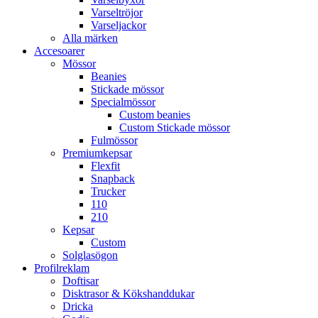
Varseltröjor
Varseljackor
Alla märken
Accesoarer
Mössor
Beanies
Stickade mössor
Specialmössor
Custom beanies
Custom Stickade mössor
Fulmössor
Premiumkepsar
Flexfit
Snapback
Trucker
110
210
Kepsar
Custom
Solglasögon
Profilreklam
Doftisar
Disktrasor & Kökshanddukar
Dricka