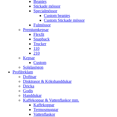
Beanies
Stickade mössor
Specialmössor
Custom beanies
Custom Stickade mössor
Fulmössor
Premiumkepsar
Flexfit
Snapback
Trucker
110
210
Kepsar
Custom
Solglasögon
Profilreklam
Doftisar
Disktrasor & Kökshanddukar
Dricka
Godis
Handdukar
Kaffekoppar & Vattenflaskor mm.
Kaffekoppar
Termosmuggar
Vattenflaskor