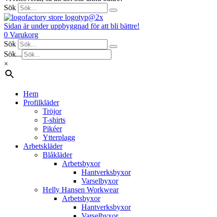
Sök
Sidan är under uppbyggnad för att bli bättre!
0
Varukorg
Sök
Sök...
×
Hem
Profilkläder
Tröjor
T-shirts
Pikéer
Ytterplagg
Arbetskläder
Blåkläder
Arbetsbyxor
Hantverksbyxor
Varselbyxor
Helly Hansen Workwear
Arbetsbyxor
Hantverksbyxor
Varselbyxor