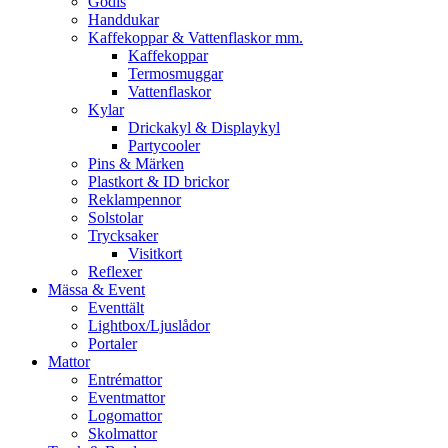
Godis
Handdukar
Kaffekoppar & Vattenflaskor mm.
Kaffekoppar
Termosmuggar
Vattenflaskor
Kylar
Drickakyl & Displaykyl
Partycooler
Pins & Märken
Plastkort & ID brickor
Reklampennor
Solstolar
Trycksaker
Visitkort
Reflexer
Mässa & Event
Eventtält
Lightbox/Ljuslådor
Portaler
Mattor
Entrémattor
Eventmattor
Logomattor
Skolmattor