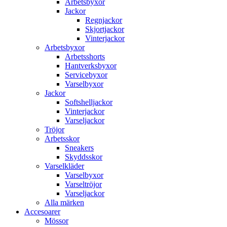
Arbetsbyxor
Jackor
Regnjackor
Skjortjackor
Vinterjackor
Arbetsbyxor
Arbetsshorts
Hantverksbyxor
Servicebyxor
Varselbyxor
Jackor
Softshelljackor
Vinterjackor
Varseljackor
Tröjor
Arbetsskor
Sneakers
Skyddsskor
Varselkläder
Varselbyxor
Varseltröjor
Varseljackor
Alla märken
Accesoarer
Mössor