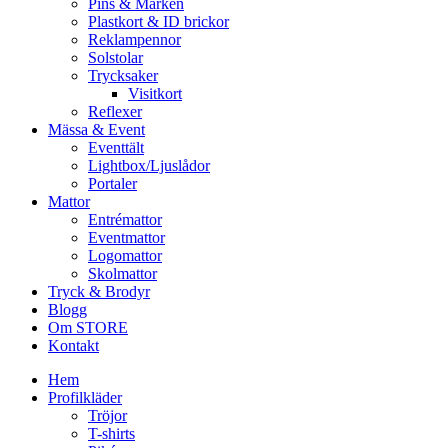
Pins & Märken
Plastkort & ID brickor
Reklampennor
Solstolar
Trycksaker
Visitkort
Reflexer
Mässa & Event
Eventtält
Lightbox/Ljuslådor
Portaler
Mattor
Entrémattor
Eventmattor
Logomattor
Skolmattor
Tryck & Brodyr
Blogg
Om STORE
Kontakt
Hem
Profilkläder
Tröjor
T-shirts