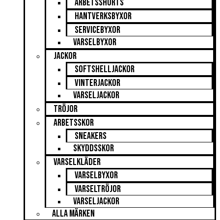
Arbetsshorts
Hantverksbyxor
Servicebyxor
Varselbyxor
Jackor
Softshelljackor
Vinterjackor
Varseljackor
Tröjor
Arbetsskor
Sneakers
Skyddsskor
Varselkläder
Varselbyxor
Varseltröjor
Varseljackor
Alla märken