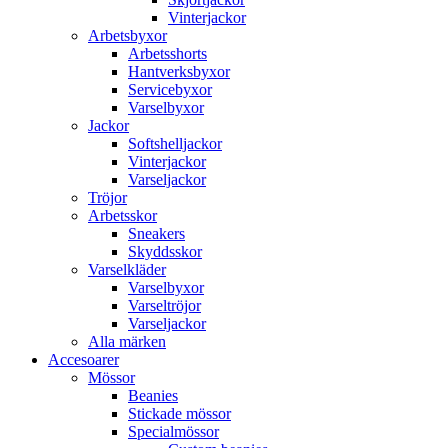
Vinterjackor
Arbetsbyxor
Arbetsshorts
Hantverksbyxor
Servicebyxor
Varselbyxor
Jackor
Softshelljackor
Vinterjackor
Varseljackor
Tröjor
Arbetsskor
Sneakers
Skyddsskor
Varselkläder
Varselbyxor
Varseltröjor
Varseljackor
Alla märken
Accesoarer
Mössor
Beanies
Stickade mössor
Specialmössor