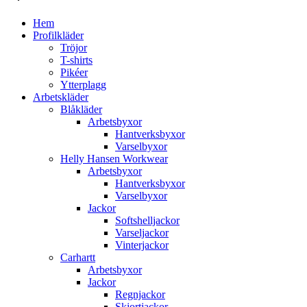
Hem
Profilkläder
Tröjor
T-shirts
Pikéer
Ytterplagg
Arbetskläder
Blåkläder
Arbetsbyxor
Hantverksbyxor
Varselbyxor
Helly Hansen Workwear
Arbetsbyxor
Hantverksbyxor
Varselbyxor
Jackor
Softshelljackor
Varseljackor
Vinterjackor
Carhartt
Arbetsbyxor
Jackor
Regnjackor
Skjortjackor