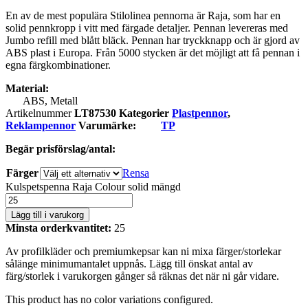
En av de mest populära Stilolinea pennorna är Raja, som har en
solid pennkropp i vitt med färgade detaljer. Pennan levereras med
Jumbo refill med blått bläck. Pennan har tryckknapp och är gjord av
ABS plast i Europa. Från 5000 stycken är det möjligt att få pennan i
egna färgkombinationer.
Material:
ABS, Metall
Artikelnummer
LT87530
Kategorier
Plastpennor
,
Reklampennor
Varumärke:
TP
Begär prisförslag/antal:
Färger
Rensa
Kulspetspenna Raja Colour solid mängd
Lägg till i varukorg
Minsta orderkvantitet:
25
Av profilkläder och premiumkepsar kan ni mixa färger/storlekar
sålänge minimumantalet uppnås. Lägg till önskat antal av
färg/storlek i varukorgen gånger så räknas det när ni går vidare.
This product has no color variations configured.