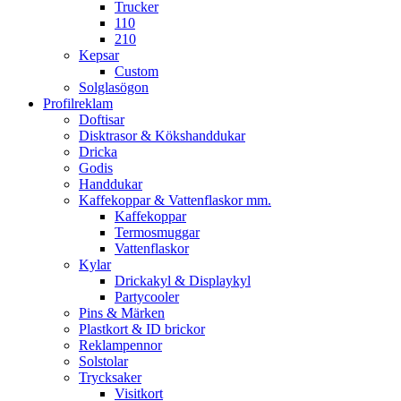
Trucker
110
210
Kepsar
Custom
Solglasögon
Profilreklam
Doftisar
Disktrasor & Kökshanddukar
Dricka
Godis
Handdukar
Kaffekoppar & Vattenflaskor mm.
Kaffekoppar
Termosmuggar
Vattenflaskor
Kylar
Drickakyl & Displaykyl
Partycooler
Pins & Märken
Plastkort & ID brickor
Reklampennor
Solstolar
Trycksaker
Visitkort