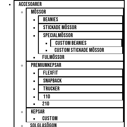
Accesoarer
Mössor
Beanies
Stickade mössor
Specialmössor
Custom beanies
Custom Stickade mössor
Fulmössor
Premiumkepsar
Flexfit
Snapback
Trucker
110
210
Kepsar
Custom
Solglasögon