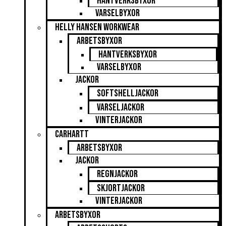
Hantverksbyxor
Varselbyxor
Helly Hansen Workwear
Arbetsbyxor
Hantverksbyxor
Varselbyxor
Jackor
Softshelljackor
Varseljackor
Vinterjackor
Carhartt
Arbetsbyxor
Jackor
Regnjackor
Skjortjackor
Vinterjackor
Arbetsbyxor