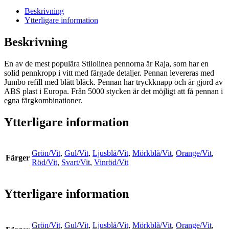
Beskrivning
Ytterligare information
Beskrivning
En av de mest populära Stilolinea pennorna är Raja, som har en
solid pennkropp i vitt med färgade detaljer. Pennan levereras med
Jumbo refill med blått bläck. Pennan har tryckknapp och är gjord av
ABS plast i Europa. Från 5000 stycken är det möjligt att få pennan i
egna färgkombinationer.
Ytterligare information
Grön/Vit
,
Gul/Vit
,
Ljusblå/Vit
,
Mörkblå/Vit
,
Orange/Vit
,
Färger
Röd/Vit
,
Svart/Vit
,
Vinröd/Vit
Ytterligare information
Grön/Vit
,
Gul/Vit
,
Ljusblå/Vit
,
Mörkblå/Vit
,
Orange/Vit
,