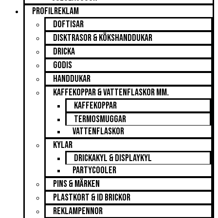
Profilreklam
Doftisar
Disktrasor & Kökshanddukar
Dricka
Godis
Handdukar
Kaffekoppar & Vattenflaskor mm.
Kaffekoppar
Termosmuggar
Vattenflaskor
Kylar
Drickakyl & Displaykyl
Partycooler
Pins & Märken
Plastkort & ID brickor
Reklampennor