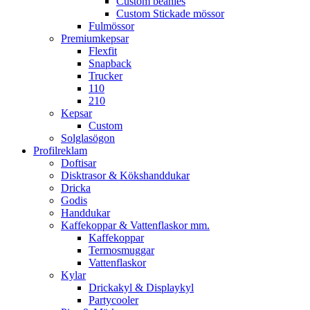
Custom beanies
Custom Stickade mössor
Fulmössor
Premiumkepsar
Flexfit
Snapback
Trucker
110
210
Kepsar
Custom
Solglasögon
Profilreklam
Doftisar
Disktrasor & Kökshanddukar
Dricka
Godis
Handdukar
Kaffekoppar & Vattenflaskor mm.
Kaffekoppar
Termosmuggar
Vattenflaskor
Kylar
Drickakyl & Displaykyl
Partycooler