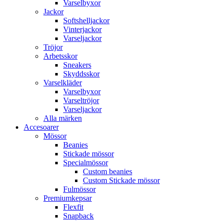
Varselbyxor
Jackor
Softshelljackor
Vinterjackor
Varseljackor
Tröjor
Arbetsskor
Sneakers
Skyddsskor
Varselkläder
Varselbyxor
Varseltröjor
Varseljackor
Alla märken
Accesoarer
Mössor
Beanies
Stickade mössor
Specialmössor
Custom beanies
Custom Stickade mössor
Fulmössor
Premiumkepsar
Flexfit
Snapback