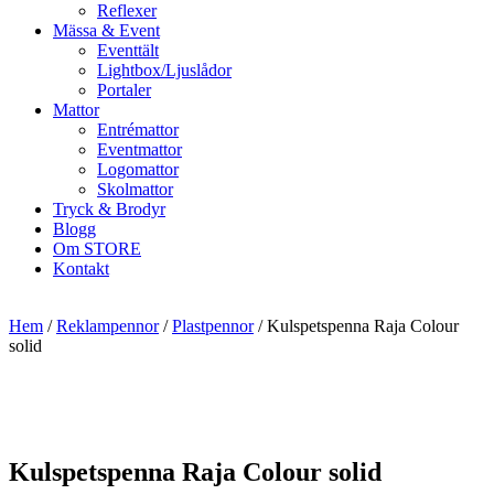
Reflexer
Mässa & Event
Eventtält
Lightbox/Ljuslådor
Portaler
Mattor
Entrémattor
Eventmattor
Logomattor
Skolmattor
Tryck & Brodyr
Blogg
Om STORE
Kontakt
Hem
/
Reklampennor
/
Plastpennor
/ Kulspetspenna Raja Colour
solid
Kulspetspenna Raja Colour solid