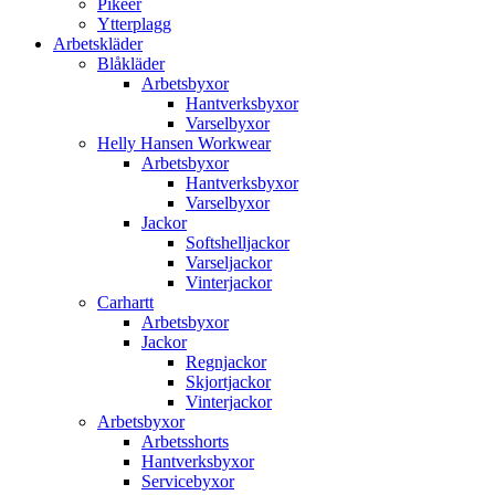
Pikéer
Ytterplagg
Arbetskläder
Blåkläder
Arbetsbyxor
Hantverksbyxor
Varselbyxor
Helly Hansen Workwear
Arbetsbyxor
Hantverksbyxor
Varselbyxor
Jackor
Softshelljackor
Varseljackor
Vinterjackor
Carhartt
Arbetsbyxor
Jackor
Regnjackor
Skjortjackor
Vinterjackor
Arbetsbyxor
Arbetsshorts
Hantverksbyxor
Servicebyxor