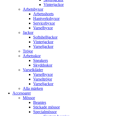
Vinterjackor
Arbetsbyxor
Arbetsshorts
Hantverksbyxor
Servicebyxor
Varselbyxor
Jackor
Softshelljackor
Vinterjackor
Varseljackor
Tröjor
Arbetsskor
Sneakers
Skyddsskor
Varselkläder
Varselbyxor
Varseltröjor
Varseljackor
Alla märken
Accesoarer
Mössor
Beanies
Stickade mössor
Specialmössor