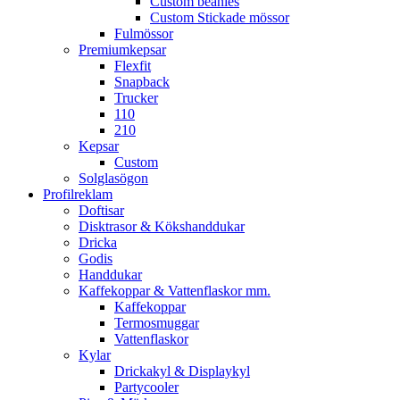
Custom beanies
Custom Stickade mössor
Fulmössor
Premiumkepsar
Flexfit
Snapback
Trucker
110
210
Kepsar
Custom
Solglasögon
Profilreklam
Doftisar
Disktrasor & Kökshanddukar
Dricka
Godis
Handdukar
Kaffekoppar & Vattenflaskor mm.
Kaffekoppar
Termosmuggar
Vattenflaskor
Kylar
Drickakyl & Displaykyl
Partycooler