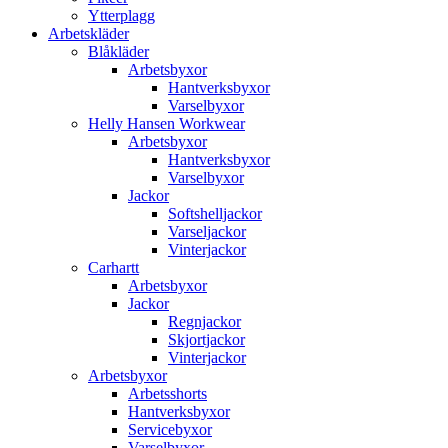
Ytterplagg
Arbetskläder
Blåkläder
Arbetsbyxor
Hantverksbyxor
Varselbyxor
Helly Hansen Workwear
Arbetsbyxor
Hantverksbyxor
Varselbyxor
Jackor
Softshelljackor
Varseljackor
Vinterjackor
Carhartt
Arbetsbyxor
Jackor
Regnjackor
Skjortjackor
Vinterjackor
Arbetsbyxor
Arbetsshorts
Hantverksbyxor
Servicebyxor
Varselbyxor