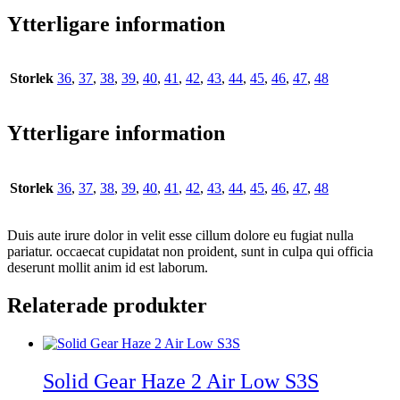
Ytterligare information
Storlek
36
,
37
,
38
,
39
,
40
,
41
,
42
,
43
,
44
,
45
,
46
,
47
,
48
Ytterligare information
Storlek
36
,
37
,
38
,
39
,
40
,
41
,
42
,
43
,
44
,
45
,
46
,
47
,
48
Duis aute irure dolor in velit esse cillum dolore eu fugiat nulla
pariatur. occaecat cupidatat non proident, sunt in culpa qui officia
deserunt mollit anim id est laborum.
Relaterade produkter
Solid Gear Haze 2 Air Low S3S