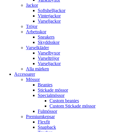
Jackor
Softshelljackor
Vinterjackor
Varseljackor
Tröjor
Arbetsskor
Sneakers
Skyddsskor
Varselkläder
Varselbyxor
Varseltröjor
Varseljackor
Alla märken
Accesoarer
Mössor
Beanies
Stickade mössor
Specialmössor
Custom beanies
Custom Stickade mössor
Fulmössor
Premiumkepsar
Flexfit
Snapback