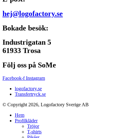
hej@logofactory.se
Bokade besök:
Industrigatan 5
61933 Trosa
Följ oss på SoMe
Facebook-f
Instagram
logofactory.se
Transfertryck.se
© Copyright 2026, Logofactory Sverige AB
Hem
Profilkläder
Tröjor
T-shirts
Pikéer