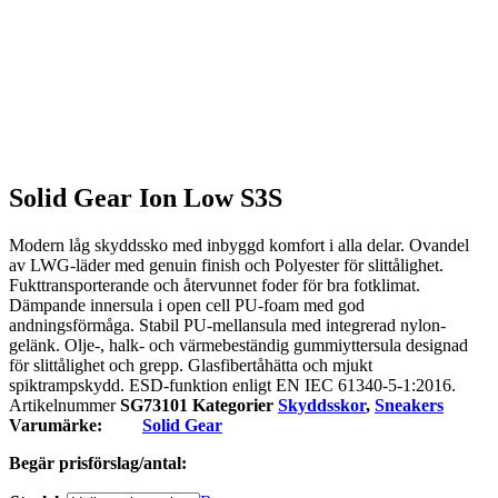
Solid Gear Ion Low S3S
Modern låg skyddssko med inbyggd komfort i alla delar. Ovandel
av LWG-läder med genuin finish och Polyester för slittålighet.
Fukttransporterande och återvunnet foder för bra fotklimat.
Dämpande innersula i open cell PU-foam med god
andningsförmåga. Stabil PU-mellansula med integrerad nylon-
gelänk. Olje-, halk- och värmebeständig gummiyttersula designad
för slittålighet och grepp. Glasfibertåhätta och mjukt
spiktrampskydd. ESD-funktion enligt EN IEC 61340-5-1:2016.
Artikelnummer
SG73101
Kategorier
Skyddsskor
,
Sneakers
Varumärke:
Solid Gear
Begär prisförslag/antal: