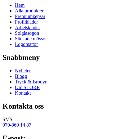
Hem
Alla produkter
Premiumkepsar
Profilkläder
Arbetskläder
Solglasögon
Stickade mössor
Logomattor
Snabbmeny
Nyheter
Blogg
Tryck & Brodyr
Om STORE
Kontakt
Kontakta oss
SMS:
070-860 14 87
E-post: