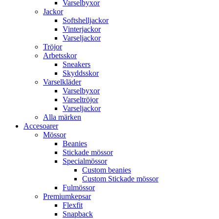
Varselbyxor
Jackor
Softshelljackor
Vinterjackor
Varseljackor
Tröjor
Arbetsskor
Sneakers
Skyddsskor
Varselkläder
Varselbyxor
Varseltröjor
Varseljackor
Alla märken
Accesoarer
Mössor
Beanies
Stickade mössor
Specialmössor
Custom beanies
Custom Stickade mössor
Fulmössor
Premiumkepsar
Flexfit
Snapback