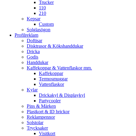
Trucker
110
210
Kepsar
Custom
Solglasögon
Profilreklam
Doftisar
Disktrasor & Kökshanddukar
Dricka
Godis
Handdukar
Kaffekoppar & Vattenflaskor mm.
Kaffekoppar
Termosmuggar
Vattenflaskor
Kylar
Drickakyl & Displaykyl
Partycooler
Pins & Märken
Plastkort & ID brickor
Reklampennor
Solstolar
Trycksaker
Visitkort