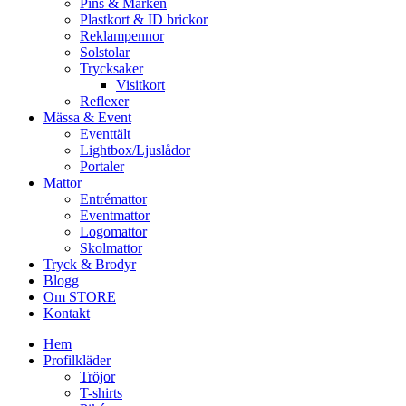
Pins & Märken
Plastkort & ID brickor
Reklampennor
Solstolar
Trycksaker
Visitkort
Reflexer
Mässa & Event
Eventtält
Lightbox/Ljuslådor
Portaler
Mattor
Entrémattor
Eventmattor
Logomattor
Skolmattor
Tryck & Brodyr
Blogg
Om STORE
Kontakt
Hem
Profilkläder
Tröjor
T-shirts