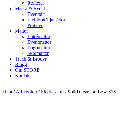
Reflexer
Mässa & Event
Eventtält
Lightbox/Ljuslådor
Portaler
Mattor
Entrémattor
Eventmattor
Logomattor
Skolmattor
Tryck & Brodyr
Blogg
Om STORE
Kontakt
Hem
/
Arbetsskor
/
Skyddsskor
/ Solid Gear Ion Low S3S