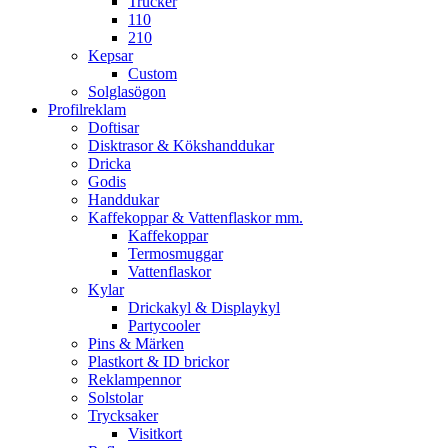
Trucker
110
210
Kepsar
Custom
Solglasögon
Profilreklam
Doftisar
Disktrasor & Kökshanddukar
Dricka
Godis
Handdukar
Kaffekoppar & Vattenflaskor mm.
Kaffekoppar
Termosmuggar
Vattenflaskor
Kylar
Drickakyl & Displaykyl
Partycooler
Pins & Märken
Plastkort & ID brickor
Reklampennor
Solstolar
Trycksaker
Visitkort