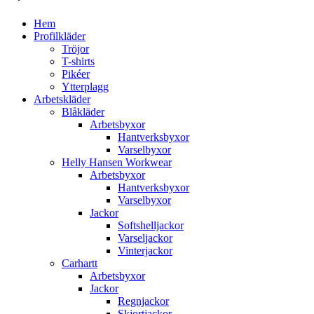
Hem
Profilkläder
Tröjor
T-shirts
Pikéer
Ytterplagg
Arbetskläder
Blåkläder
Arbetsbyxor
Hantverksbyxor
Varselbyxor
Helly Hansen Workwear
Arbetsbyxor
Hantverksbyxor
Varselbyxor
Jackor
Softshelljackor
Varseljackor
Vinterjackor
Carhartt
Arbetsbyxor
Jackor
Regnjackor
Skjortjackor