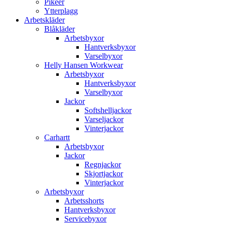
Pikéer
Ytterplagg
Arbetskläder
Blåkläder
Arbetsbyxor
Hantverksbyxor
Varselbyxor
Helly Hansen Workwear
Arbetsbyxor
Hantverksbyxor
Varselbyxor
Jackor
Softshelljackor
Varseljackor
Vinterjackor
Carhartt
Arbetsbyxor
Jackor
Regnjackor
Skjortjackor
Vinterjackor
Arbetsbyxor
Arbetsshorts
Hantverksbyxor
Servicebyxor