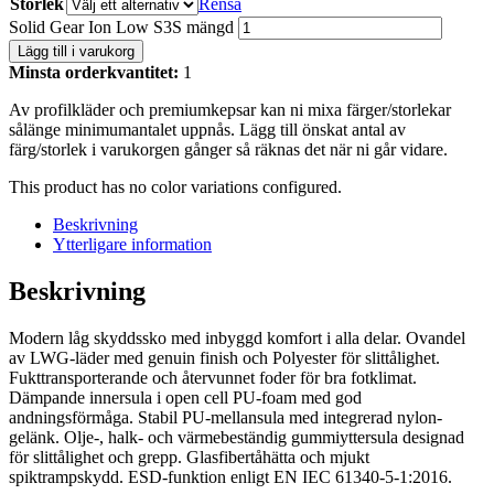
Storlek
Rensa
Solid Gear Ion Low S3S mängd
Lägg till i varukorg
Minsta orderkvantitet:
1
Av profilkläder och premiumkepsar kan ni mixa färger/storlekar
sålänge minimumantalet uppnås. Lägg till önskat antal av
färg/storlek i varukorgen gånger så räknas det när ni går vidare.
This product has no color variations configured.
Beskrivning
Ytterligare information
Beskrivning
Modern låg skyddssko med inbyggd komfort i alla delar. Ovandel
av LWG-läder med genuin finish och Polyester för slittålighet.
Fukttransporterande och återvunnet foder för bra fotklimat.
Dämpande innersula i open cell PU-foam med god
andningsförmåga. Stabil PU-mellansula med integrerad nylon-
gelänk. Olje-, halk- och värmebeständig gummiyttersula designad
för slittålighet och grepp. Glasfibertåhätta och mjukt
spiktrampskydd. ESD-funktion enligt EN IEC 61340-5-1:2016.