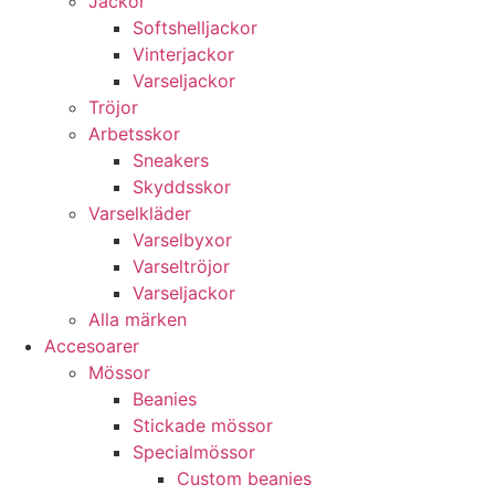
Jackor
Softshelljackor
Vinterjackor
Varseljackor
Tröjor
Arbetsskor
Sneakers
Skyddsskor
Varselkläder
Varselbyxor
Varseltröjor
Varseljackor
Alla märken
Accesoarer
Mössor
Beanies
Stickade mössor
Specialmössor
Custom beanies