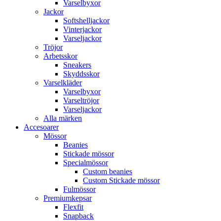
Varselbyxor
Jackor
Softshelljackor
Vinterjackor
Varseljackor
Tröjor
Arbetsskor
Sneakers
Skyddsskor
Varselkläder
Varselbyxor
Varseltröjor
Varseljackor
Alla märken
Accesoarer
Mössor
Beanies
Stickade mössor
Specialmössor
Custom beanies
Custom Stickade mössor
Fulmössor
Premiumkepsar
Flexfit
Snapback