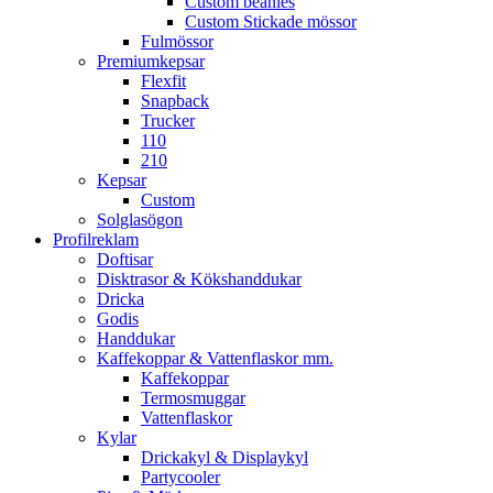
Custom beanies
Custom Stickade mössor
Fulmössor
Premiumkepsar
Flexfit
Snapback
Trucker
110
210
Kepsar
Custom
Solglasögon
Profilreklam
Doftisar
Disktrasor & Kökshanddukar
Dricka
Godis
Handdukar
Kaffekoppar & Vattenflaskor mm.
Kaffekoppar
Termosmuggar
Vattenflaskor
Kylar
Drickakyl & Displaykyl
Partycooler