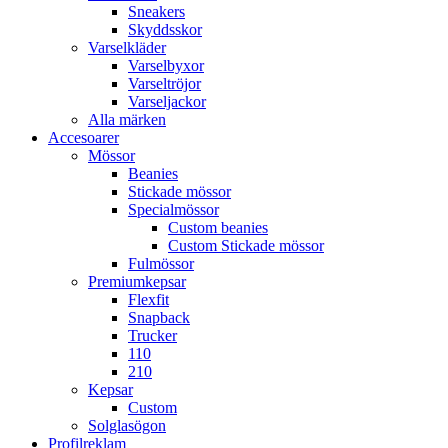
Sneakers
Skyddsskor
Varselkläder
Varselbyxor
Varseltröjor
Varseljackor
Alla märken
Accesoarer
Mössor
Beanies
Stickade mössor
Specialmössor
Custom beanies
Custom Stickade mössor
Fulmössor
Premiumkepsar
Flexfit
Snapback
Trucker
110
210
Kepsar
Custom
Solglasögon
Profilreklam