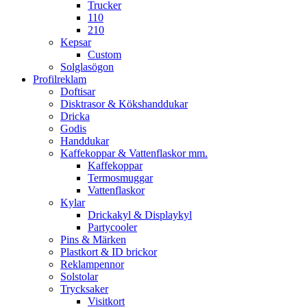
Trucker
110
210
Kepsar
Custom
Solglasögon
Profilreklam
Doftisar
Disktrasor & Kökshanddukar
Dricka
Godis
Handdukar
Kaffekoppar & Vattenflaskor mm.
Kaffekoppar
Termosmuggar
Vattenflaskor
Kylar
Drickakyl & Displaykyl
Partycooler
Pins & Märken
Plastkort & ID brickor
Reklampennor
Solstolar
Trycksaker
Visitkort