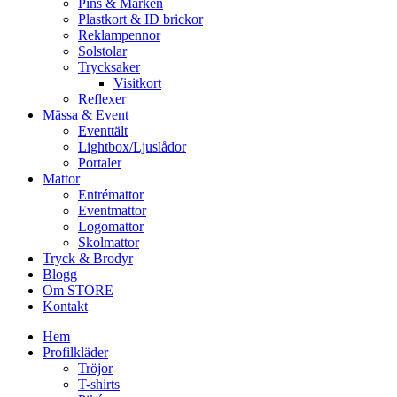
Pins & Märken
Plastkort & ID brickor
Reklampennor
Solstolar
Trycksaker
Visitkort
Reflexer
Mässa & Event
Eventtält
Lightbox/Ljuslådor
Portaler
Mattor
Entrémattor
Eventmattor
Logomattor
Skolmattor
Tryck & Brodyr
Blogg
Om STORE
Kontakt
Hem
Profilkläder
Tröjor
T-shirts