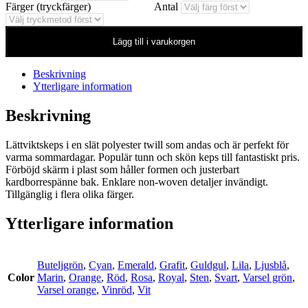
Färger (tryckfärger)
Antal
Lägg till i varukorgen
Beskrivning
Ytterligare information
Beskrivning
Lättviktskeps i en slät polyester twill som andas och är perfekt för
varma sommardagar. Populär tunn och skön keps till fantastiskt pris.
Förböjd skärm i plast som håller formen och justerbart
kardborrespänne bak. Enklare non-woven detaljer invändigt.
Tillgänglig i flera olika färger.
Ytterligare information
Buteljgrön
,
Cyan
,
Emerald
,
Grafit
,
Guldgul
,
Lila
,
Ljusblå
,
Color
Marin
,
Orange
,
Röd
,
Rosa
,
Royal
,
Sten
,
Svart
,
Varsel grön
,
Varsel orange
,
Vinröd
,
Vit