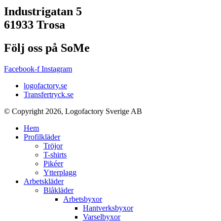
Industrigatan 5
61933 Trosa
Följ oss på SoMe
Facebook-f
Instagram
logofactory.se
Transfertryck.se
© Copyright 2026, Logofactory Sverige AB
Hem
Profilkläder
Tröjor
T-shirts
Pikéer
Ytterplagg
Arbetskläder
Blåkläder
Arbetsbyxor
Hantverksbyxor
Varselbyxor