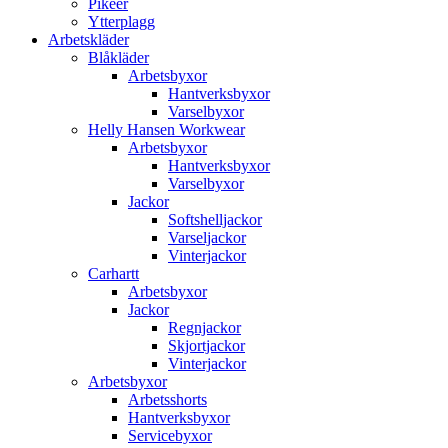
Pikéer
Ytterplagg
Arbetskläder
Blåkläder
Arbetsbyxor
Hantverksbyxor
Varselbyxor
Helly Hansen Workwear
Arbetsbyxor
Hantverksbyxor
Varselbyxor
Jackor
Softshelljackor
Varseljackor
Vinterjackor
Carhartt
Arbetsbyxor
Jackor
Regnjackor
Skjortjackor
Vinterjackor
Arbetsbyxor
Arbetsshorts
Hantverksbyxor
Servicebyxor