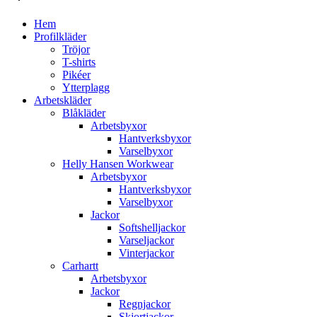
Hem
Profilkläder
Tröjor
T-shirts
Pikéer
Ytterplagg
Arbetskläder
Blåkläder
Arbetsbyxor
Hantverksbyxor
Varselbyxor
Helly Hansen Workwear
Arbetsbyxor
Hantverksbyxor
Varselbyxor
Jackor
Softshelljackor
Varseljackor
Vinterjackor
Carhartt
Arbetsbyxor
Jackor
Regnjackor
Skjortjackor