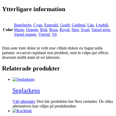
Ytterligare information
Buteljgrön
,
Cyan
,
Emerald
,
Grafit
,
Guldgul
,
Lila
,
Ljusblå
,
Color
Marin
,
Orange
,
Röd
,
Rosa
,
Royal
,
Sten
,
Svart
,
Varsel grön
,
Varsel orange
,
Vinröd
,
Vit
Duis aute irure dolor in velit esse cillum dolore eu fugiat nulla
pariatur. occaecat cupidatat non proident, sunt in culpa qui officia
deserunt mollit anim id est laborum.
Relaterade produkter
Seglarkeps
Välj alternativ
Den här produkten har flera varianter. De olika
alternativen kan väljas på produktsidan