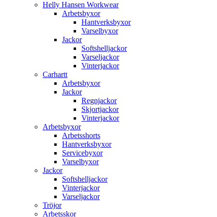
Helly Hansen Workwear
Arbetsbyxor
Hantverksbyxor
Varselbyxor
Jackor
Softshelljackor
Varseljackor
Vinterjackor
Carhartt
Arbetsbyxor
Jackor
Regnjackor
Skjortjackor
Vinterjackor
Arbetsbyxor
Arbetsshorts
Hantverksbyxor
Servicebyxor
Varselbyxor
Jackor
Softshelljackor
Vinterjackor
Varseljackor
Tröjor
Arbetsskor