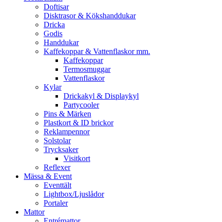
Doftisar
Disktrasor & Kökshanddukar
Dricka
Godis
Handdukar
Kaffekoppar & Vattenflaskor mm.
Kaffekoppar
Termosmuggar
Vattenflaskor
Kylar
Drickakyl & Displaykyl
Partycooler
Pins & Märken
Plastkort & ID brickor
Reklampennor
Solstolar
Trycksaker
Visitkort
Reflexer
Mässa & Event
Eventtält
Lightbox/Ljuslådor
Portaler
Mattor
Entrémattor