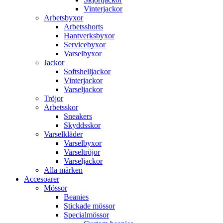
Vinterjackor
Arbetsbyxor
Arbetsshorts
Hantverksbyxor
Servicebyxor
Varselbyxor
Jackor
Softshelljackor
Vinterjackor
Varseljackor
Tröjor
Arbetsskor
Sneakers
Skyddsskor
Varselkläder
Varselbyxor
Varseltröjor
Varseljackor
Alla märken
Accesoarer
Mössor
Beanies
Stickade mössor
Specialmössor